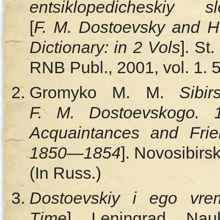
entsiklopedicheski
[
F. M. Dostoevsky and H
Dictionary: in 2 Vols
]. St
RNB Publ., 2001, vol. 1. 5
Gromyko M. M.
Sibi
F. M. Dostoevskogo. 
Acquaintances and Frie
1850—1854
]. Novosibirs
(In Russ.)
Dostoevskiy i ego vre
Time
]. Leningrad, Na