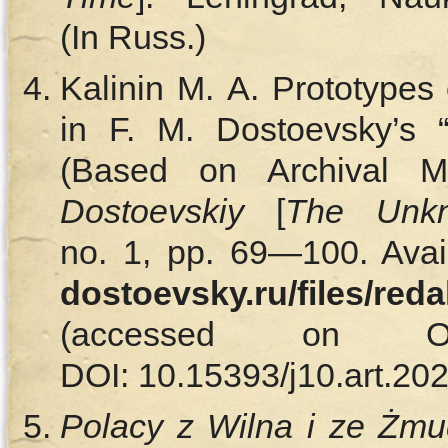
(In Russ.)
Kalinin M. A. Prototypes o
in F. M. Dostoevsky’s
(Based on Archival Ma
Dostoevskiy
[
The Unkn
no. 1, pp. 69—100. Avai
dostoevsky.ru/files/red
(accessed on O
DOI: 10.15393/j10.art.202
Polacy z Wilna i ze Żmud