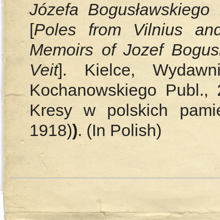
Józefa Bogusławskiego 
[
Poles from Vilnius an
Memoirs of Jozef Bogus
Veit
]. Kielce, Wydawn
Kochanowskiego Publ., 
Kresy w polskich pamię
1918)
)
. (In Polish)