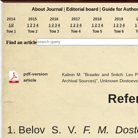
About Journal
|
Editorial board
|
Guide for Autho
2014
2015
2016
2017
2018
2019
1/2
1
2
3
4
1
2
3
4
1
2
3
4
1
2
3
4
1
2
3
4
1
Том 1
Том 2
Том 3
Том 4
Том 5
Том 6
Т
Find an article
pdf-version
Kalinin M. “Brawler and Snitch: Lev P
article
Archival Sources)”, Unknown Dostoev
Refe
Belov S. V.
F. M. Dost