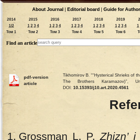
About Journal
|
Editorial board
|
Guide for Autho
2014
2015
2016
2017
2018
2019
1/2
1
2
3
4
1
2
3
4
1
2
3
4
1
2
3
4
1
2
3
4
1
Том 1
Том 2
Том 3
Том 4
Том 5
Том 6
Т
Find an article
Tikhomirov B. ““Hysterical Shrieks of t
pdf-version
The Brothers Karamazov)”
article
DOI:
10.15393/j10.art.2020.4561
Refe
Grossman L. P.
Zhizn’ i