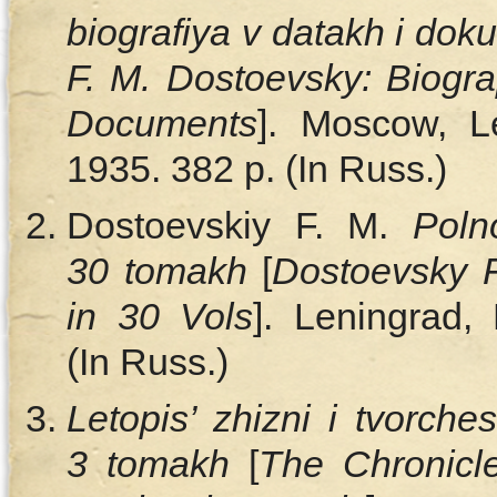
biografiya v datakh i do
F. M. Dostoevsky: Biogr
Documents
]. Moscow, L
1935. 382 p. (In Russ.)
Dostoevskiy F. M.
Poln
30 tomakh
[
Dostoevsky 
in 30 Vols
].
Leningrad,
(In Russ.)
Letopis’ zhizni i tvorch
3 tomakh
[
The Chronicl