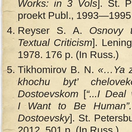
Works: in 3 Vols
]. St. 
proekt Publ., 1993—1995.
Reyser S. A.
Osnovy t
Textual Criticism
]. Lenin
1978. 176 p. (In Russ.)
Tikhomirov B. N.
«…Ya za
khochu byt’ chelove
Dostoevskom
[
“...I Dea
I Want to Be Human”.
Dostoevsky
]. St. Peters
2012. 501 p. (In Russ.)