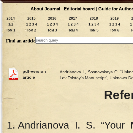
About Journal
|
Editorial board
|
Guide for Autho
2014
2015
2016
2017
2018
2019
1/2
1
2
3
4
1
2
3
4
1
2
3
4
1
2
3
4
1
2
3
4
1
Том 1
Том 2
Том 3
Том 4
Том 5
Том 6
Т
Find an article
pdf-version
Andrianova I., Sosnovskaya O. “Unkno
article
Lev Tolstoy’s Manuscript”, Unknown 
Refe
Andrianova I. S. “Your 