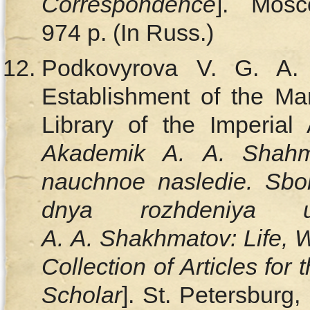
Correspondence
]. Mosc
974 p. (In Russ.)
Podkovyrova V. G. A.
Establishment of the Ma
Library of the Imperial
Akademik A. A. Shahmat
nauchnoe nasledie. Sbor
dnya rozhdeniya u
A. A. Shakhmatov: Life, W
Collection of Articles for
Scholar
]. St. Petersburg,