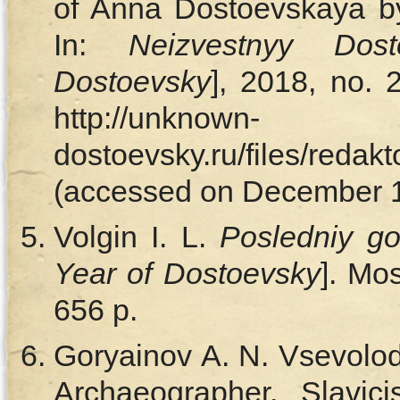
of Anna Dostoevskaya b
In:
Neizvestnyy Dost
Dostoevsky
], 2018, no. 
http://unknown-
dostoevsky.ru/files/reda
(accessed on December 15
Volgin I. L.
Posledniy g
Year of Dostoevsky
]. Mo
656 p.
Goryainov A. N. Vsevolo
Archaeographer, Slavici