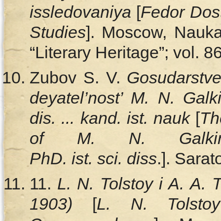
issledovaniya
[
Fedor Dos
Studies
]. Moscow, Nauka
“Literary Heritage”; vol. 86
Zubov S. V.
Gosudarstve
deyatel’nost’ M. N. Ga
dis. ... kand. ist. nauk
[
Th
of M. N. Galkin-
PhD. ist. sci. diss
.]. Sarat
11.
L. N. Tolstoy i A. A.
1903)
[
L. N. Tolsto