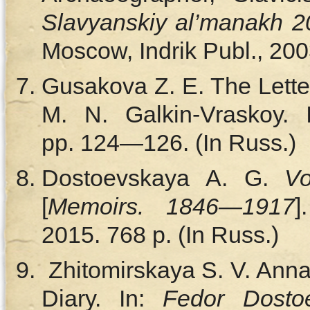
Slavyanskiy al’manakh 
Moscow, Indrik Publ., 200
Gusakova Z. E. The Lette
M. N. Galkin-Vraskoy.
pp. 124—126. (In Russ.)
Dostoevskaya A. G.
V
[
Memoirs. 1846—1917
]
2015. 768 p. (In Russ.)
Zhitomirskaya S. V. Ann
Diary. In:
Fedor Dostoe