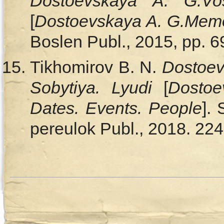
Dostoevskaya A. G.
Vo
[
Dostoevskaya A. G.
Memo
Boslen Publ., 2015, pp. 
Tikhomirov B. N.
Dostoev
Sobytiya. Lyudi
[
Dostoe
Dates. Events. People
].
pereulok Publ., 2018. 224 