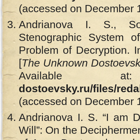
(accessed on December 15
Andrianova I. S., 
Stenographic System o
Problem of Decryption. I
[
The Unknown Dostoevs
Available
dostoevsky.ru/files/red
(accessed on December 15
Andrianova I. S. “I am 
Will”: On the Deciphermen