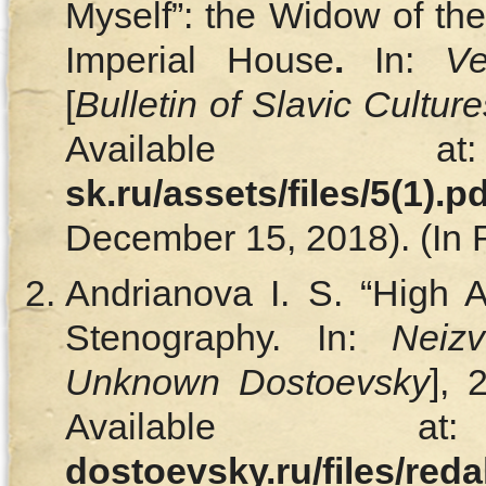
Myself”: the Widow of th
Imperial House
.
In:
Ve
[
Bulletin of Slavic Culture
Availabl
sk.ru/assets/files/5(1).p
December 15, 2018). (In 
Andrianova I. S. “High 
Stenography. In:
Neiz
Unknown Dostoevsky
], 
Available
dostoevsky.ru/files/red