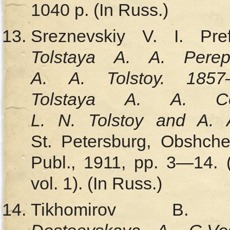
1040 p. (In Russ.)
Sreznevskiy V. I. Pr
Tolstaya A. A. Pere
A. A. Tolstoy. 1857
Tolstaya A. A. Co
L. N. Tolstoy and A. 
St. Petersburg, Obshch
Publ., 1911, pp. 3—14. 
vol. 1). (In Russ.)
Tikhomirov B.