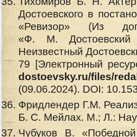
Тихомиров Б. Н. Акте
Достоевского в постано
«Ревизор» (Из до
«Ф. М. Достоевский
Неизвестный Достоевский
79 [Электронный ресур
dostoevsky.ru/files/red
(09.06.2024). DOI: 10.15
Фридлендер Г.М. Реализм
Б. С. Мейлах. М.; Л.: Нау
Чубуков В. «Победной