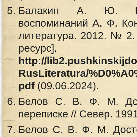
Балакин А. Ю. Не
воспоминаний А. Ф. Кон
литература. 2012. № 2
ресурс
http://lib2.pushkinskij
RusLiteratura/%D0%A
pdf
(09.06.2024).
Белов С. В. Ф. М. До
переписке // Север. 199
Белов С. В. Ф. М. Дост