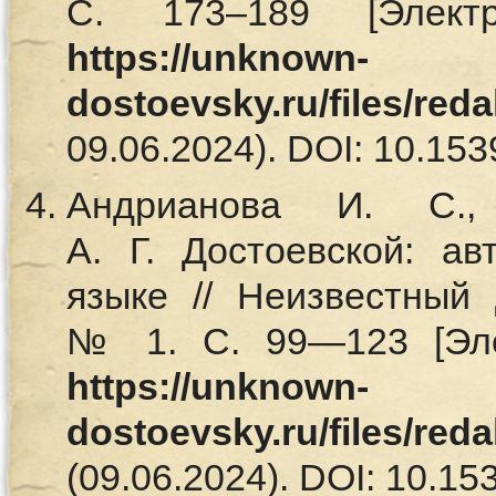
С. 173–189 [Элект
https://unknown-
dostoevsky.ru/files/red
09.06.2024). DOI: 10.153
Андрианова И. С.
А. Г. Достоевской: а
языке // Неизвестный 
№ 1. С. 99—123 [Эле
https://unknown-
dostoevsky.ru/files/red
(09.06.2024). DOI: 10.153