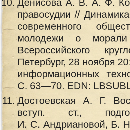
Денисова А. В. А. Ф. К
правосудии // Динамик
современного общес
молодежи о морали
Всероссийского круг
Петербург, 28 ноября 201
информационных техно
С. 63—70. EDN: LBSUB
Достоевская А. Г. Во
вступ. ст., подг
И. С. Андриановой, Б. Н