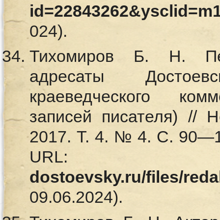
id=22843262&ysclid=m1
024).
Тихомиров Б. Н. Пе
адресаты Достое
краеведческого ком
записей писателя) // 
2017. Т. 4. № 4. С. 90—
UR
dostoevsky.ru/files/red
09.06.2024).