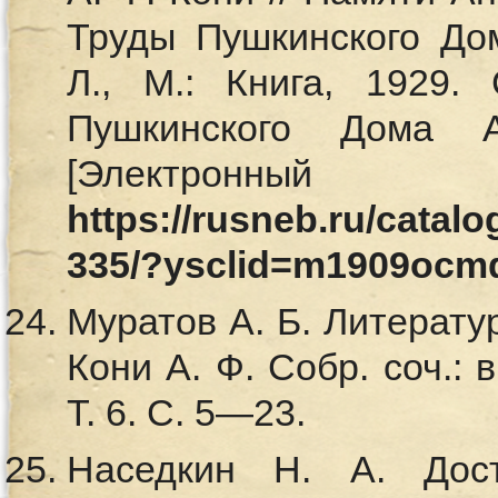
Труды Пушкинского До
Л., М.: Книга, 1929.
Пушкинского Дома 
[Электронный
https://rusneb.ru/cata
335/?ysclid=m1909ocm
Муратов А. Б. Литератур
Кони А. Ф. Собр. соч.: в
Т. 6. С. 5—23.
Наседкин Н. А. Дост