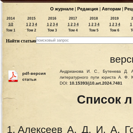
О журнале
|
Редакция
|
Авторам
|
Рец
2014
2015
2016
2017
2018
2019
1/2
1
2
3
4
1
2
3
4
1
2
3
4
1
2
3
4
1
2
3
4
1
Том 1
Том 2
Том 3
Том 4
Том 5
Том 6
Т
Найти статью
верс
Андрианова И. С., Бутенева Д. 
pdf-версия
литературного пути юриста А. Ф.
статьи
DOI:
10.15393/j10.art.2024.7481
Список 
Алексеев А. Д. И. А. 