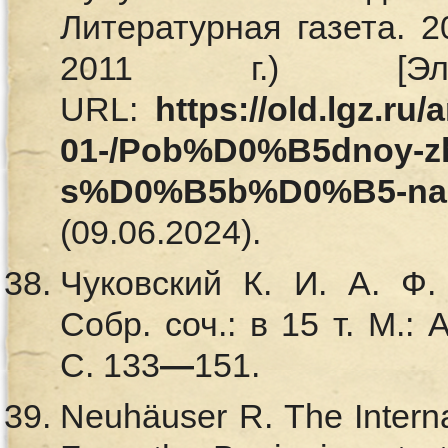
Литературная газета. 
2011 г.) [Элек
URL:
https://old.lgz.ru/
01-/Pob%D0%B5dnoy-z
s%D0%B5b%D0%B5-na
(09.06.2024).
Чуковский К. И. А. Ф.
Собр. соч.: в 15 т. М.: 
С. 133
—
151.
Neuhäuser R. The Interna