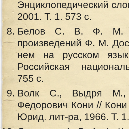
Энциклопедический слова
2001. Т. 1. 573 с.
Белов С. В. Ф. М. Д
произведений Ф. М. Дос
нем на русском язык
Российская национал
755 с.
Волк С., Выдря М.,
Федорович Кони // Кони А
Юрид. лит-ра, 1966. Т. 1