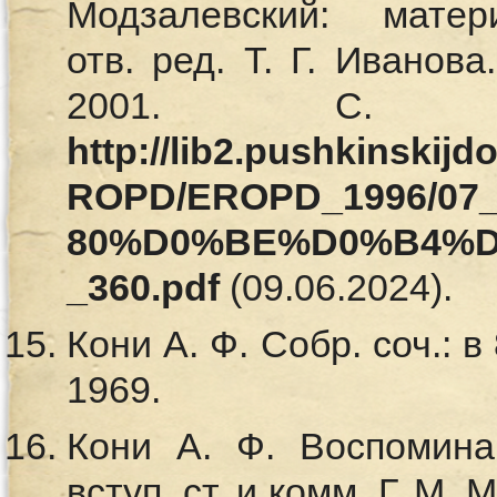
Модзалевский: мат
отв. ред. Т. Г. Иванов
2001. С. 3
http://lib2.pushkinskij
ROPD/EROPD_1996/0
80%D0%BE%D0%B4%
_360.pdf
(09.06.2024).
Кони А. Ф. Собр. соч.: в
1969.
Кони А. Ф. Воспоминан
вступ. ст. и комм. Г. М.