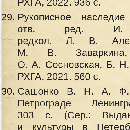
РХГА, 2022. 936 с.
Рукописное наследие
отв. ред. И. 
редкол. Л. В. Але
М. В. Заваркина
О. А. Сосновская, Б. Н
РХГА, 2021. 560 с.
Сашонко В. Н. А. Ф
Петрограде — Ленингра
303 с. (Сер.: Выда
и культуры в Петер