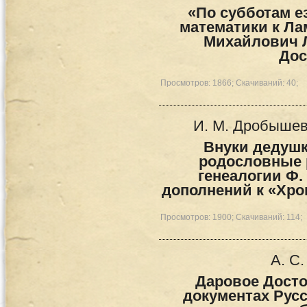
«По субботам е
математики к Ла
Михайлович 
Дос
Просмотров: 1866; Скачиваний: 40;
И. М. Дробышев
Внуки дедушк
родословные 
генеалогии Ф. 
дополнений к «Хро
Просмотров: 1900; Скачиваний: 114;
А. С
Даровое Досто
документах Русс