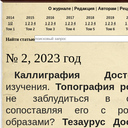
О журнале
|
Редакция
|
Авторам
|
Рец
2014
2015
2016
2017
2018
2019
1/2
1
2
3
4
1
2
3
4
1
2
3
4
1
2
3
4
1
2
3
4
1
Том 1
Том 2
Том 3
Том 4
Том 5
Том 6
Т
Найти статью
№ 2, 2023 год
Каллиграфия Досто
изучения.
Топография р
не заблудиться в со
сопоставляя его с р
образами?
Тезаурус До