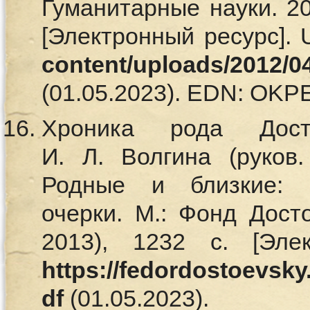
Гуманитарные науки. 20
[Электронный ресурс].
content/uploads/2012/04
(01.05.2023). EDN: OK
Хроника рода Дос
И. Л. Волгина (руков.
Родные и близкие: и
очерки. М.: Фонд Досто
2013), 1232 c. [Эле
https://fedordostoevsky
df
(01.05.2023).