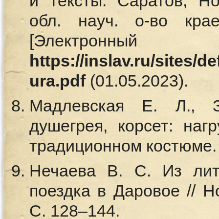
и тексты. Саратов; Но
обл. науч. о-во кра
[Электронный
https://inslav.ru/sites/d
ura.pdf
(01.05.2023).
Мадлевская Е. Л., 
душегрея, корсет: наг
традиционном костюме. М
Нечаева В. С. Из лит
поездка в Даровое // Н
С. 128–144.