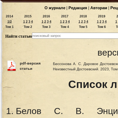
О журнале
|
Редакция
|
Авторам
|
Рец
2014
2015
2016
2017
2018
2019
1/2
1
2
3
4
1
2
3
4
1
2
3
4
1
2
3
4
1
2
3
4
1
Том 1
Том 2
Том 3
Том 4
Том 5
Том 6
Т
Найти статью
верс
pdf-версия
Бессонова А. С. Даровое Достоевск
статьи
Неизвестный Достоевский. 2023, То
Список 
Белов С. В. Энцик