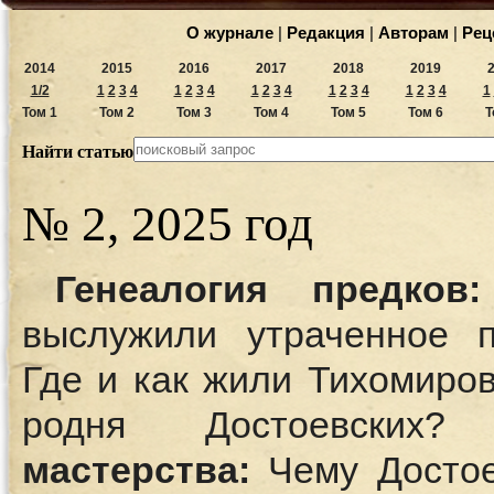
О журнале
|
Редакция
|
Авторам
|
Рец
2014
2015
2016
2017
2018
2019
1/2
1
2
3
4
1
2
3
4
1
2
3
4
1
2
3
4
1
2
3
4
1
Том 1
Том 2
Том 3
Том 4
Том 5
Том 6
Т
Найти статью
№ 2, 2025 год
Генеалогия предков:
выслужили утраченное п
Где и как жили Тихомиро
родня Достоевски
мастерства:
Чему Достое