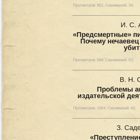
Просмотров: 901; Скачиваний: 39;
И. С.
«Предсмертные» пи
Почему нечаевец
убит
Просмотров: 888; Скачиваний: 53;
В. Н.
Проблемы ав
издательской дея
Просмотров: 1004; Скачиваний: 43;
З. Сад
«Преступление