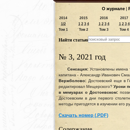
О журнале
|
2014
2015
2016
2017
1/2
1
2
3
4
1
2
3
4
1
2
3
4
Том 1
Том 2
Том 3
Том 4
Найти статью
№ 3, 2021 год
Сенсация:
Установлены имена т
капитана - Александр Иванович Сма
Вержболово:
Достоевский еще в Г
редактировал Мещерского?
Уроки п
в мемуарах о Достоевском:
поэзи
Достоевским в дни первого столет
методы пригодятся в изучении его р
Скачать номер (.PDF)
Содержание