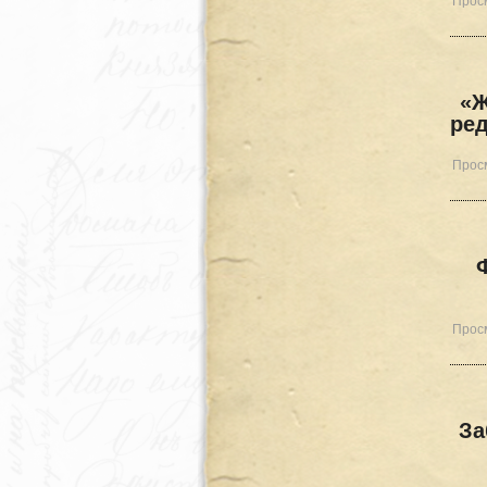
Просм
«Ж
ред
Просм
Просм
За