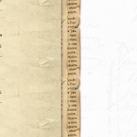
3
»
6
5