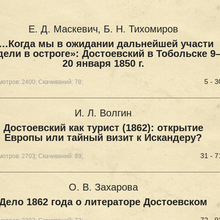
Е. Д. Маскевич, Б. Н. Тихомиров
…Когда мы в ожидании дальнейшей участи
дели в остроге»: Достоевский в Тобольске 9
20 января 1850 г.
5 - 3
отров: 2400; Скачиваний: 78;
И. Л. Волгин
Достоевский как турист (1862): открытие
Европы или тайный визит к Искандеру?
31 - 7
отров: 2703; Скачиваний: 89;
О. В. Захарова
Дело 1862 года о литераторе Достоевском