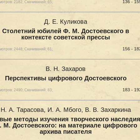
136 - 15
отров: 2182; Скачиваний: 65;
Д. Е. Куликова
Столетний юбилей Ф. М. Достоевского в
контексте советской прессы
156 - 18
отров: 2448; Скачиваний: 61;
В. Н. Захаров
Перспективы цифрового Достоевского
183 - 19
отров: 2490; Скачиваний: 83;
Н. А. Тарасова, И. А. Мбого, В. В. Захаркина
вые методы изучения творческого наследи
. М. Достоевского: на материале цифрового
архива писателя