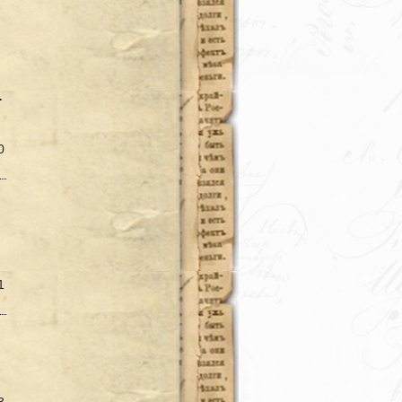
–
0
1