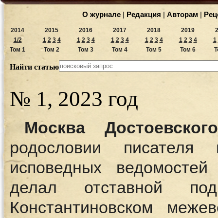
О журнале
|
Редакция
|
Авторам
|
Рец
2014
2015
2016
2017
2018
2019
1/2
1
2
3
4
1
2
3
4
1
2
3
4
1
2
3
4
1
2
3
4
1
Том 1
Том 2
Том 3
Том 4
Том 5
Том 6
Т
Найти статью
№ 1, 2023 год
Москва Достоевского
родословии писателя
исповедных ведомостей
делал отставной под
Константиновском меже