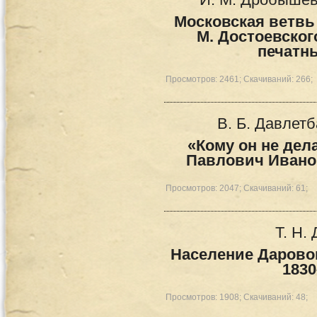
И. М. Дробышев
Московская ветвь
М. Достоевског
печатн
Просмотров: 2461; Скачиваний: 266;
В. Б. Давлетб
«Кому он не дел
Павлович Иванов
Просмотров: 2047; Скачиваний: 61;
Т. Н.
Население Даровог
1830
Просмотров: 1908; Скачиваний: 48;