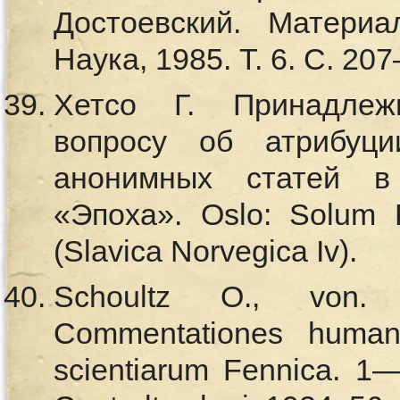
Достоевский. Материа
Наука, 1985. Т. 6. С. 20
Хетсо Г. Принадлеж
вопросу об атрибуц
анонимных статей 
«Эпоха». Oslo: Solum F
(Slavica Norvegica Iv).
Schoultz O., von. E
Commentationes humana
scientiarum Fennica. 1—4