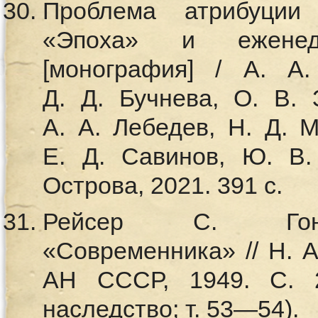
Проблема атрибуции
«Эпоха» и еженеде
[монография] / А. А.
Д. Д. Бучнева, О. В. 
А. А. Лебедев, Н. Д. М
Е. Д. Савинов, Ю. В.
Острова, 2021. 391 с.
Рейсер С.
Г
«Современника» // Н. А.
АН СССР, 1949. С. 2
наследство; т. 53—54).