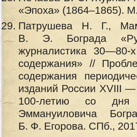
«Эпоха» (1864–1865). М.:
Патрушева Н. Г., Ма
В. Э. Бограда «Рус
журналистика 30—80-х 
содержания» // Пробл
содержания периодич
изданий России XVIII — 
100-летию со дня
Эммануиловича Бог
Б. Ф. Егорова. СПб., 201