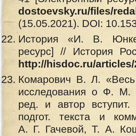
dostoevsky.ru/files/red
(15.05.2021). DOI: 10.153
История «И. В. Юнк
ресурс] // История Ро
http://hisdoc.ru/articles
Комарович В. Л. «Весь
исследования о Ф. М. Д
ред. и автор вступит.
подгот. текста и ком
А. Г. Гачевой, Т. А. К