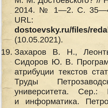
М. М. Достоевского? //
2014. № 1—2. С. 35—4
UR
dostoevsky.ru/files/red
(10.05.2021).
Захаров В. Н., Леонт
Сидоров Ю. В. Програ
атрибуции текстов стат
Труды Петрозаводск
университета. Сер.:
и информатика. Петро