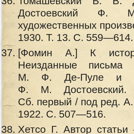
Томашевский Б. В. Д
Достоевский Ф. 
художественных произвед
1930. Т. 13. С. 559—614.
[Фомин А.] К исто
Неизданные письма 
М. Ф. Де-Пуле и 
Ф. М. Достоевский.
Сб. первый / под ред. А
1922. С. 507—516.
Хетсо Г. Автор статьи