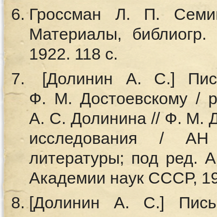
Гроссман Л. П. Семи
Материалы, библиогр. 
1922. 118 с.
[Долинин А. С.] Пи
Ф. М. Достоевскому / ре
А. С. Долинина // Ф. М.
исследования / АН
литературы; под ред. А
Академии наук СССР, 19
[Долинин А. С.] Пис