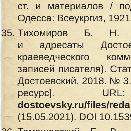
ст. и материалов / по
Одесса: Всеукргиз, 1921.
Тихомиров Б. Н. П
и адресаты Достое
краеведческого ком
записей писателя). Ста
Достоевский. 2018. № 3
ресурс]. 
dostoevsky.ru/files/red
(15.05.2021). DOI 10.153