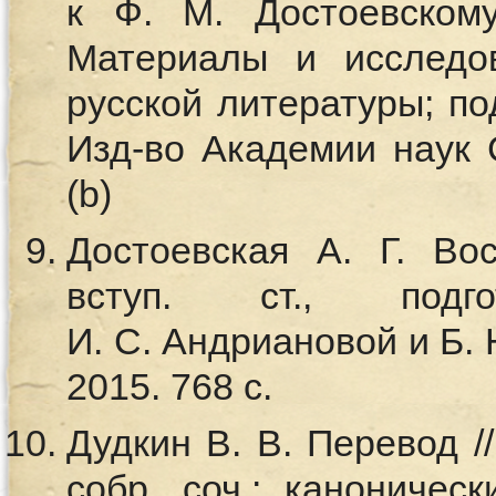
к Ф. М. Достоевскому
Материалы и исследо
русской литературы; под
Изд-во Академии наук 
(b)
Достоевская А. Г. Во
вступ. ст., подг
И. С. Андриановой и Б.
2015. 768 с.
Дудкин В. В. Перевод /
собр. соч.: каноническ