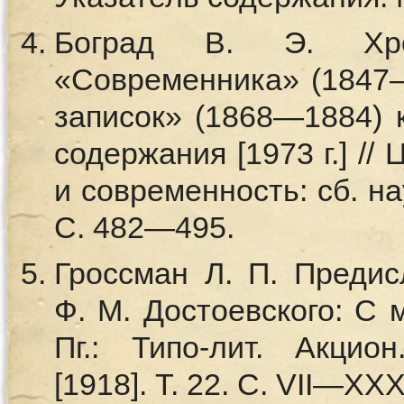
Боград В. Э. Хрон
«Современника» (1847
записок» (1868—1884) 
содержания [1973 г.] //
и современность: сб. нау
С. 482—495.
Гроссман Л. П. Предисл
Ф. М. Достоевского: С 
Пг.: Типо-лит. Акцио
[1918]. Т. 22. С. VII—XXX