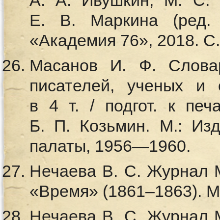
А. А. Ивушкин, М. С. 
Е. В. Маркина (ред.
«Академия 76», 2018. С
Масанов И. Ф. Слова
писателей, ученых и 
в 4 т. / подгот. к пе
Б. П. Козьмин. М.: Из
палаты, 1956—1960.
Нечаева В. С. Журнал М
«Время» (1861–1863). М.
Нечаева В. С. Журнал М