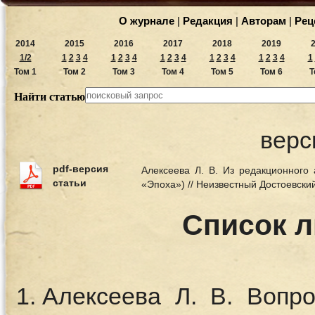
О журнале
|
Редакция
|
Авторам
|
Рец
2014
2015
2016
2017
2018
2019
1/2
1
2
3
4
1
2
3
4
1
2
3
4
1
2
3
4
1
2
3
4
1
Том 1
Том 2
Том 3
Том 4
Том 5
Том 6
Т
Найти статью
верс
pdf-версия
Алексеева Л. В. Из редакционного
статьи
«Эпоха») // Неизвестный Достоевски
Список 
Алексеева Л. В. Вопр