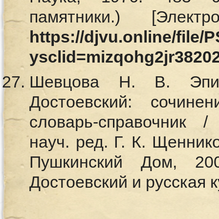
памятники.) [Элект
https://djvu.online/file
ysclid=mizqohg2jr3820
Шевцова Н. В. Эпис
Достоевский: сочинен
словарь-справочник /
науч. ред. Г. К. Щенник
Пушкинский Дом, 200
Достоевский и русская к