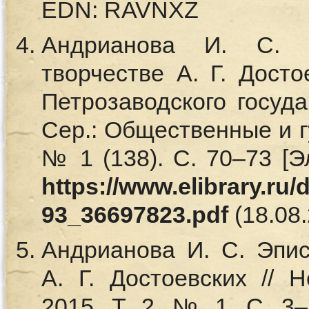
EDN: RAVNXZ
Андрианова И. С. 
творчестве А. Г. Досто
Петрозаводского госуда
Сер.: Общественные и г
№ 1 (138). С. 70–73 [Э
https://www.elibrary.ru
93_36697823.pdf
(18.08
Андрианова И. С. Эпи
А. Г. Достоевских // 
2015. Т. 2. № 1. С. 3–