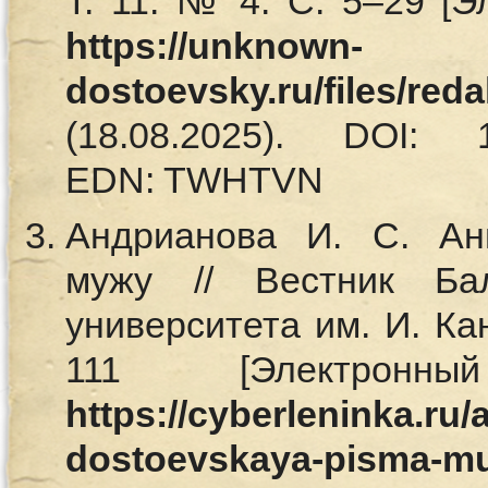
Т. 11. № 4. С. 5–29 [Э
https://unknown-
dostoevsky.ru/files/red
(18.08.2025). DOI: 10.
EDN: TWHTVN
Андрианова И. С. Ан
мужу // Вестник Бал
университета им. И. Кан
111 [Электронн
https://cyberleninka.ru/a
dostoevskaya-pisma-mu