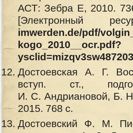
АСТ: Зебра Е, 2010. 736
[Электронный р
imwerden.de/pdf/volgi
kogo_2010__ocr.pdf?
ysclid=mizqv3sw48720
Достоевская А. Г. Во
вступ. ст., подг
И. С. Андриановой, Б. Н
2015. 768 с.
Достоевский Ф. М. Пи