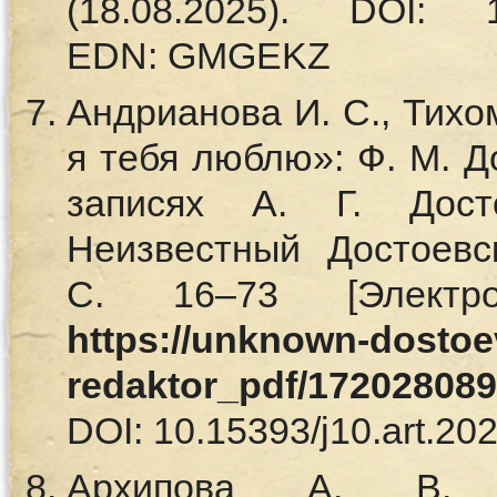
(18.08.2025). DOI: 10.
EDN: GMGEKZ
Андрианова И. С., Тихо
я тебя люблю»: Ф. М. 
записях А. Г. Дост
Неизвестный Достоевс
С. 16–73 [Электр
https://unknown-dostoev
redaktor_pdf/172028089
DOI: 10.15393/j10.art.2
Архипова А. В. 