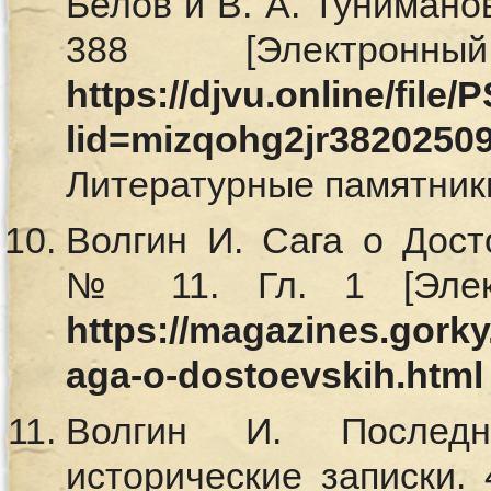
Белов и В. А. Туниманов
388 [Электронн
https://djvu.online/fil
lid=mizqohg2jr3820250
Литературные памятники
Волгин И. Сага о Досто
№ 11. Гл. 1 [Элект
https://magazines.gorky
aga-o-dostoevskih.html
Волгин И. Последн
исторические записки. 4