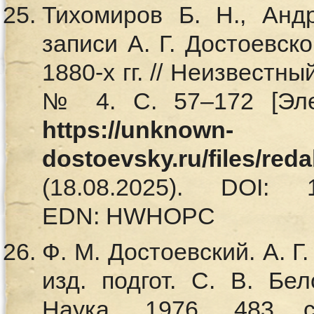
Тихомиров Б. Н., Анд
записи А. Г. Достоевск
1880-х гг. // Неизвестны
№ 4. С. 57–172 [Эле
https://unknown-
dostoevsky.ru/files/red
(18.08.2025). DOI: 10.
EDN: HWHOPC
Ф. М. Достоевский. А. Г
изд. подгот. С. В. Бел
Наука, 1976. 483 с