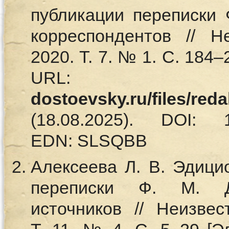
публикации переписки 
корреспондентов // Н
2020. Т. 7. № 1. С. 184
UR
dostoevsky.ru/files/red
(18.08.2025). DOI: 10.
EDN: SLSQBB
Алексеева Л. В. Эдици
переписки Ф. М. До
источников // Неизвес