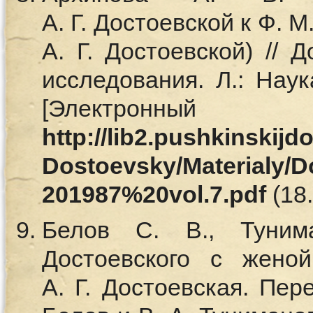
А. Г. Достоевской к Ф. 
А. Г. Достоевской) // 
исследования. Л.: Наук
[Электронный
http://lib2.pushkinskij
Dostoevsky/Materialy/
201987%20vol.7.pdf
(18.
Белов С. В., Туним
Достоевского с женой
А. Г. Достоевская. Пере