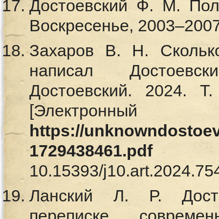
Достоевский Ф. М. Полн
Воскресенье, 2003–2007
Захаров В. Н. Скольк
написал Достоевс
Достоевский. 2024. 
[Электронный
https://unknowndostoevs
1729438461.pdf
(18.
10.15393/j10.art.2024.
Ланский Л. Р. Дост
переписке современ