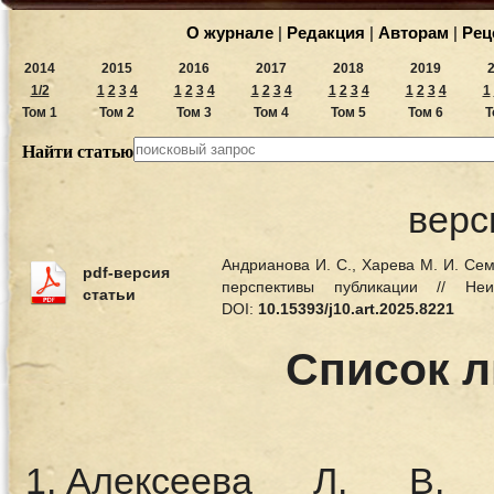
О журнале
|
Редакция
|
Авторам
|
Рец
2014
2015
2016
2017
2018
2019
1/2
1
2
3
4
1
2
3
4
1
2
3
4
1
2
3
4
1
2
3
4
1
Том 1
Том 2
Том 3
Том 4
Том 5
Том 6
Т
Найти статью
верс
Андрианова И. С., Харева М. И. Сем
pdf-версия
перспективы публикации // 
статьи
DOI:
10.15393/j10.art.2025.8221
Список 
Алексеева Л. В. 