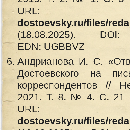
UR
dostoevsky.ru/files/red
(18.08.2025). DOI: 1
EDN: UGBBVZ
Андрианова И. С. «Отв
Достоевского на пи
корреспондентов // Н
2021. Т. 8. № 4. С. 21
UR
dostoevsky.ru/files/red