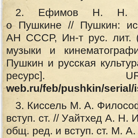
2. Ефимов Н. Н. Б
о Пушкине // Пушкин: и
АН СССР, Ин-т рус. лит. 
музыки и кинематографи
Пушкин и русская культур
ресурс]
web.ru/feb/pushkin/serial/
3. Киссель М. А. Филосо
вступ. ст. // Уайтхед А. Н
общ. ред. и вступ. ст. М. А