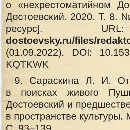
о «нехрестоматийном До
Достоевский. 2020. Т. 8. 
ресурс]. 
dostoevsky.ru/files/redak
(01.09.2022). DOI: 10.153
KQTKWK
9. Сараскина Л. И. От
в поисках живого Пуш
Достоевский и предшеств
в пространстве культуры. 
С. 93–139.