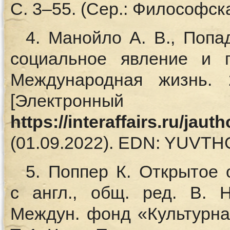
С. 3–55. (Сер.: Философск
4. Манойло А. В., Попа
социальное явление и п
Международная жизнь.
[Электронный
https://interaffairs.ru/jaut
(01.09.2022). EDN: YUVTH
5. Поппер К. Открытое 
с англ., общ. ред. В. Н
Междун. фонд «Культурная