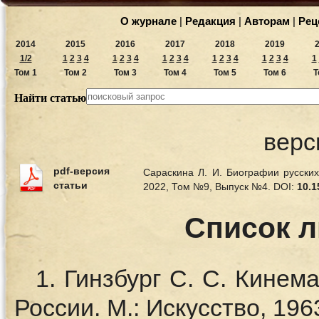
О журнале
|
Редакция
|
Авторам
|
Рец
2014
2015
2016
2017
2018
2019
1/2
1
2
3
4
1
2
3
4
1
2
3
4
1
2
3
4
1
2
3
4
1
Том 1
Том 2
Том 3
Том 4
Том 5
Том 6
Т
Найти статью
верс
pdf-версия
Сараскина Л. И. Биографии русских
статьи
2022, Том №9, Выпуск №4.
DOI:
10.1
Список 
1. Гинзбург С. С. Кине
России. М.: Искусство, 1963