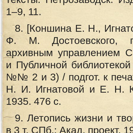
1–9, 11.
8. [Коншина Е. Н., Игна
Ф. М. Достоевского, 
архивным управлением 
и Публичной библиотекой
№№ 2 и 3) / подгот. к печ
Н. И. Игнатовой и Е. Н. 
1935. 476 с.
9. Летопись жизни и тво
в 3 т. СПб.: Акад. проект, 1