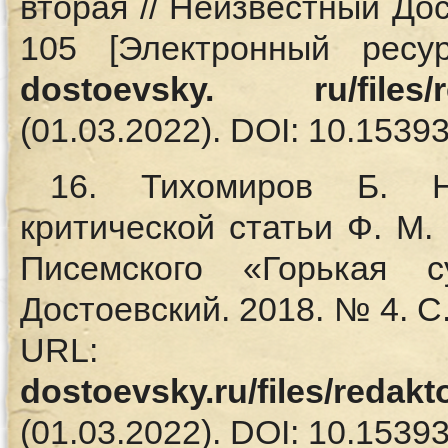
вторая // Неизвестный Дос
105 [Электронный ресу
dostoevsky. ru/files/re
(01.03.2022). DOI: 10.15393
16. Тихомиров Б. Н
критической статьи Ф. М.
Писемского «Горькая с
Достоевский. 2018. № 4. С
UR
dostoevsky.ru/files/redak
(01.03.2022). DOI: 10.15393