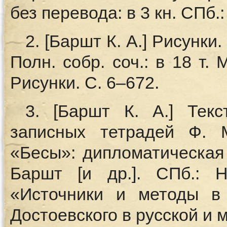
без перевода: в 3 кн. СПб.:
2. [Баршт К. А.] Рисунки.
Полн. собр. соч.: в 18 т. 
Рисунки. С. 6–672.
3. [Баршт К. А.] Текс
записных тетрадей Ф. 
«Бесы»: дипломатическая т
Баршт [и др.]. СПб.: Н
«Источники и методы в
Достоевского в русской и 