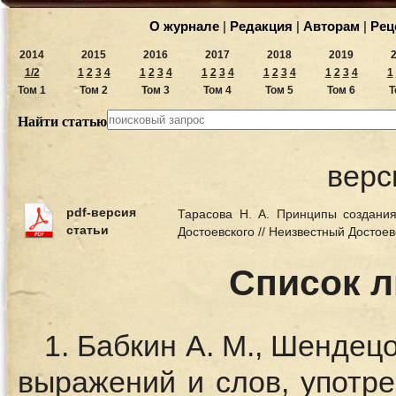
О журнале
|
Редакция
|
Авторам
|
Рец
2014
2015
2016
2017
2018
2019
1/2
1
2
3
4
1
2
3
4
1
2
3
4
1
2
3
4
1
2
3
4
1
Том 1
Том 2
Том 3
Том 4
Том 5
Том 6
Т
Найти статью
верс
pdf-версия
Тарасова Н. А. Принципы создания
статьи
Достоевского // Неизвестный Достое
Список 
1. Бабкин А. М., Шендец
выражений и слов, употр