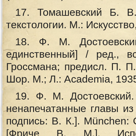
17. Томашевский Б. В.
текстологии. М.: Искусство,
18. Ф. М. Достоевски
единственный] / ред., в
Гроссмана; предисл. П. П
Шор. М.; Л.: Academia, 193
19. Ф. М. Достоевский
ненапечатанные главы из 
подпись: В. К.]. München: O
[Фриче В. М.]. Исп