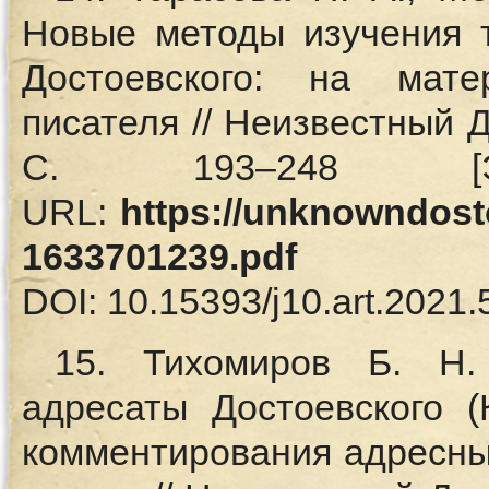
Новые методы изучения т
Достоевского: на мат
писателя // Неизвестный Д
С. 193–248 [Эле
URL:
https://unknowndosto
1633701239.pdf
(01
DOI: 10.15393/j10.art.2021
15. Тихомиров Б. Н.
адресаты Достоевского (
комментирования адресных