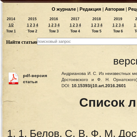
О журнале
|
Редакция
|
Авторам
|
Рец
2014
2015
2016
2017
2018
2019
1/2
1
2
3
4
1
2
3
4
1
2
3
4
1
2
3
4
1
2
3
4
1
Том 1
Том 2
Том 3
Том 4
Том 5
Том 6
Т
Найти статью
верс
Андрианова И. С. Из неизвестных ме
pdf-версия
Достоевского и Ф. Н. Орнатског
статьи
DOI:
10.15393/j10.art.2016.2601
Список 
1. Белов, С. В. Ф. М. До