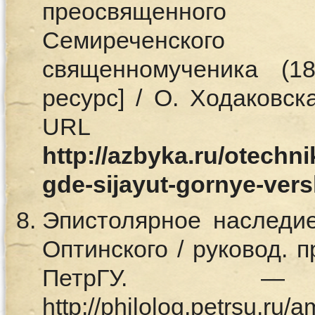
преосвященного
Семиреченского
священномученика (1
ресурс] / О. Ходаковс
UR
http://azbyka.ru/otechn
gde-sijayut-gornye-vers
Эпистолярное наследи
Оптинского / руковод. п
ПетрГУ.
http://philolog.petrsu.ru/