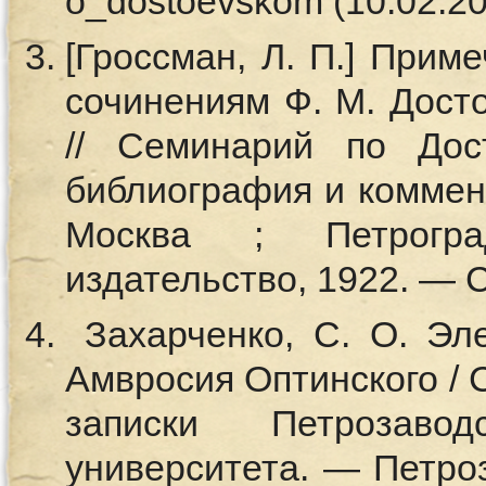
o_dostoevskom (10.02.20
[Гроссман, Л. П.] Приме
сочинениям Ф. М. Достое
// Семинарий по Дос
библиография и коммент
Москва ; Петрогра
издательство, 1922. — 
Захарченко, С. О. Эл
Амвросия Оптинского / С
записки Петрозаводс
университета. — Петроз