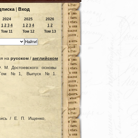
дпиcка
|
Вход
2024
2025
2026
1
2
3
4
1
2
3
4
1
2
Том 11
Том 12
Том 13
ия на
русском
/
английском
. М. Достоевского: основы
15, Том №1, Выпуск №1.
пись / Е. П. Ищенко,