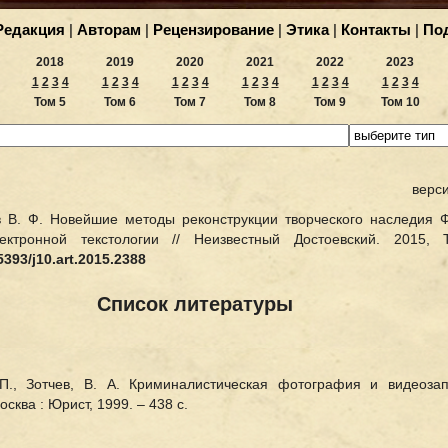
Редакция
|
Авторам
|
Рецензирование
|
Этика
|
Контакты
|
По
2018
2019
2020
2021
2022
2023
1
2
3
4
1
2
3
4
1
2
3
4
1
2
3
4
1
2
3
4
1
2
3
4
Том 5
Том 6
Том 7
Том 8
Том 9
Том 10
верс
 В. Ф. Новейшие методы реконструкции творческого наследия Ф
электронной текстологии // Неизвестный Достоевский. 20
5393/j10.art.2015.2388
Список литературы
П., Зотчев, В. А. Криминалистическая фотография и видеоза
осква : Юрист, 1999. – 438 с.