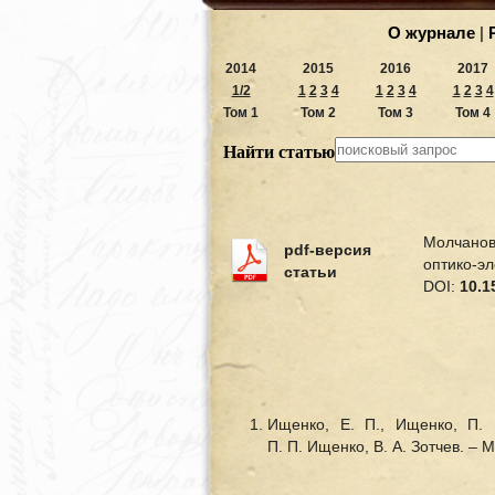
О журнале
|
2014
2015
2016
2017
1/2
1
2
3
4
1
2
3
4
1
2
3
4
Том 1
Том 2
Том 3
Том 4
Найти статью
Молчанов
pdf-версия
оптико-
статьи
DOI:
10.1
Ищенко, Е. П., Ищенко, П. 
П. П. Ищенко, В. А. Зотчев. – М