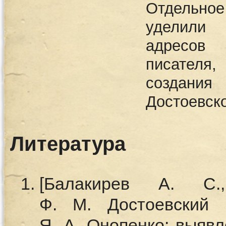
Отдельно
уделили 
адресов 
писателя
создания
Достоевско
Литература
[Балакирев А. С
Ф. М. Достоевский 
Я. А. Онопенко; выявл