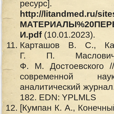
ресурс
http://litandmed.ru/site
МАТЕРИАЛЫ%20ПЕР
И.pdf
(10.01.2023).
Карташов В. С., К
Г. П. Маслович
Ф. М. Достоевского 
современной нау
аналитический журнал.
182. EDN: YPLMLS
[Кумпан К. А., Конечн