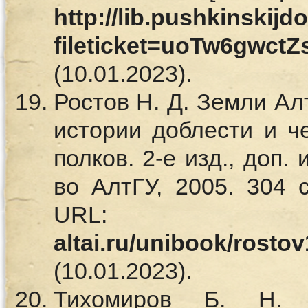
http://lib.pushkinskij
fileticket=uoTw6gwct
(10.01.2023).
Ростов Н. Д. Земли Ал
истории доблести и ч
полков. 2-е изд., доп.
во АлтГУ, 2005. 304 с
UR
altai.ru/unibook/rostov
(10.01.2023).
Тихомиров Б. Н. 