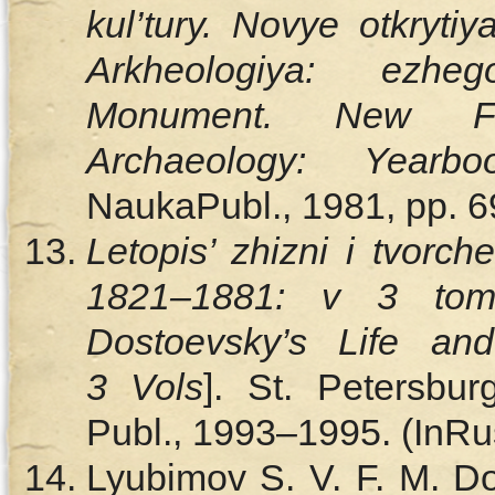
kul’tury. Novye otkrytiy
Arkheologiya: ezhe
Monument. New Fin
Archaeology: Yearb
NaukaPubl., 1981, pp. 6
Letopis’ zhizni i tvorc
1821–1881
: v 3 tom
Dostoevsky’s Life a
3 Vols
]. St. Petersbu
Publ., 1993–1995. (InRu
Lyubimov S. V. F. M. Do