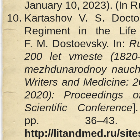
January 10, 2023). (In R
Kartashov V. S. Docto
Regiment in the Lif
F. M. Dostoevsky. In:
Ru
200 let vmeste (1820–
mezhdunarodnoy nauchn
Writers and Medicine: 
2020): Proceedings of
Scientific Conference
]
pp. 36–43. 
http://litandmed.ru/site