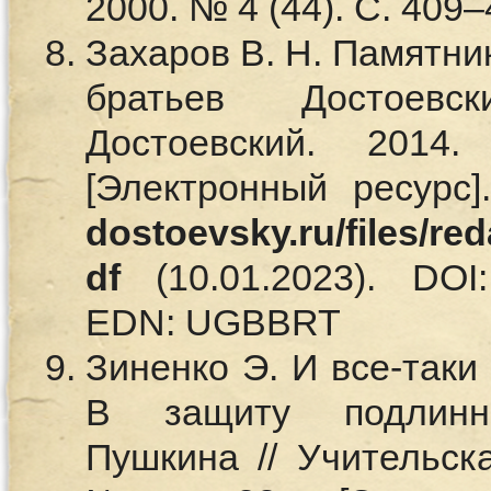
2000. № 4 (44). С. 40
Захаров В. Н. Памятник
братьев Достоевс
Достоевский. 20
[Электронный ресурс
dostoevsky.ru/files/re
df
(10.01.2023). DOI: 
EDN: UGBBRT
Зиненко Э. И все-таки
В защиту подлинн
Пушкина // Учительска