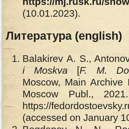
https://mj.rusk.ru/sho
(10.01.2023).
Литература (english)
Balakirev A. S., Antono
і
Moskva
[
F. M. Do
Moscow, Main Archive D
Moscow Publ., 2021.
https://fedordostoevsky.r
(accessed on January 10,