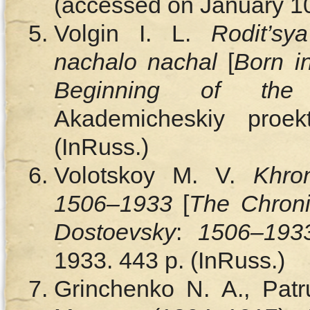
(accessed on January 10,
Volgin I. L.
Rodit’sy
nachalo nachal
[
Born i
Beginning of the 
Akademicheskiy proe
(InRuss.)
Volotskoy M. V.
Khro
1506–1933
[
The Chroni
Dostoevsky
:
1506–193
1933. 443 p. (InRuss.)
Grinchenko N. A., Pat