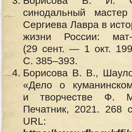
Борисова В. И. 
синодальный мастер 
Сергиева Лавра в исто
жизни России: мат
(29 сент. — 1 окт. 199
С. 385–393.
Борисова В. В., Шаул
«Дело о куманинско
и творчестве Ф. М
Печатник, 2021. 268 с
URL: