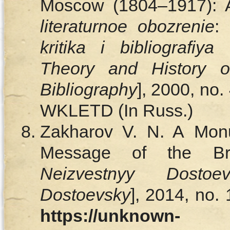
Moscow (1804–1917): A
literaturnoe obozrenie
:
t
kritika i bibliografiya
Theory and History of
Bibliography
], 2000, no
WKLETD (In Russ.)
Zakharov V. N. A Mon
Message of the Bro
Neizvestnyy Dostoev
Dostoevsky
], 2014, no. 
https://unknown-