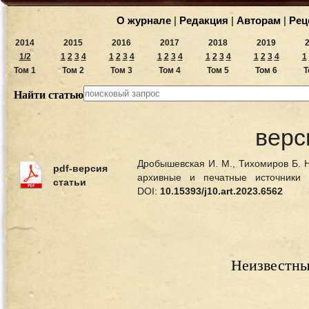
О журнале
|
Редакция
|
Авторам
|
Рец
2014
2015
2016
2017
2018
2019
1/2
1
2
3
4
1
2
3
4
1
2
3
4
1
2
3
4
1
2
3
4
1
Том 1
Том 2
Том 3
Том 4
Том 5
Том 6
Т
Найти статью
верс
Дробышевская И. М., Тихомиров Б. Н
pdf-версия
архивные и печатные источники
статьи
DOI:
10.15393/j10.art.2023.6562
Неизвестны