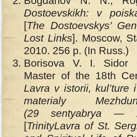
Bogdanov N. N., R
Dostoevskikh: v poisk
[
The Dostoevskys’ Gen
Lost Links
]. Moscow, S
2010. 256 p. (In Russ.)
Borisova V. I. Sido
Master of the 18th Cen
Lavra v istorii, kul’ture
materialy Mezhdun
(29 sentyabrya — 
[
Trinity
Lavra
of St.
Serg