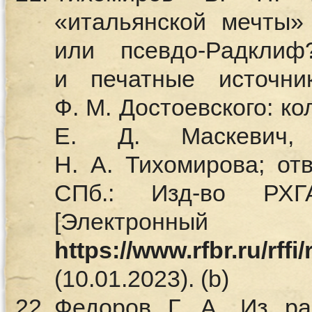
«итальянской мечты»
или псевдо-Радкли
и печатные источни
Ф. М. Достоевского: к
Е. Д. Маскевич,
Н. А. Тихомирова; отв
СПб.: Изд-во РХ
[Электронный
https://www.rfbr.ru/rff
(10.01.2023). (b)
Федоров Г. А. Из ра