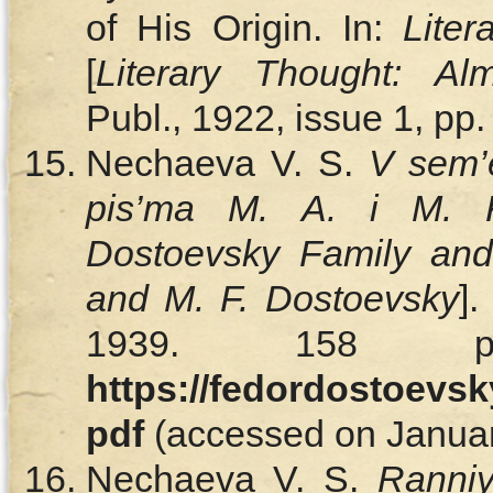
of His Origin. In:
Liter
[
Literary Thought: Al
Publ., 1922, issue 1, pp
Nechaeva V. S.
V sem’
pis’ma M. A. i M. F
Dostoevsky Family and 
and M. F. Dostoevsky
]
1939. 158 p.
https://fedordostoevsk
pdf
(accessed on January
Nechaeva V. S.
Ranniy