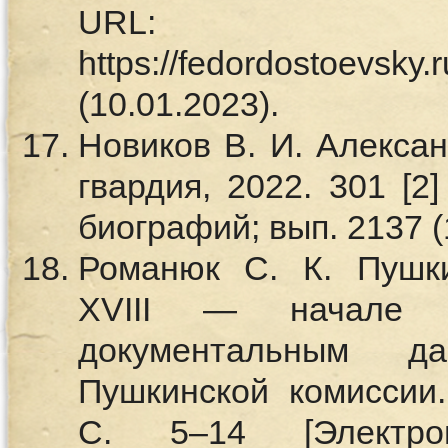
URL:
https://fedordostoevsky
(10.01.2023).
Новиков В. И. Алекса
гвардия, 2022. 301 [2]
биографий; вып. 2137 (
Романюк С. К. Пушк
XVIII — начале
документальным д
Пушкинской комиссии.
С. 5–14 [Электро