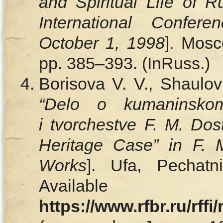
and Spiritual Life of R
International Confe
October 1, 1998
]. Мosc
pp. 385–393. (InRuss.)
Borisova V. V., Shaulov
“Delo o kumaninskom
і tvorchestve F. M. Do
Heritage Case” in F. 
Works
]. Ufa, Pechatn
Availa
https://www.rfbr.ru/rff