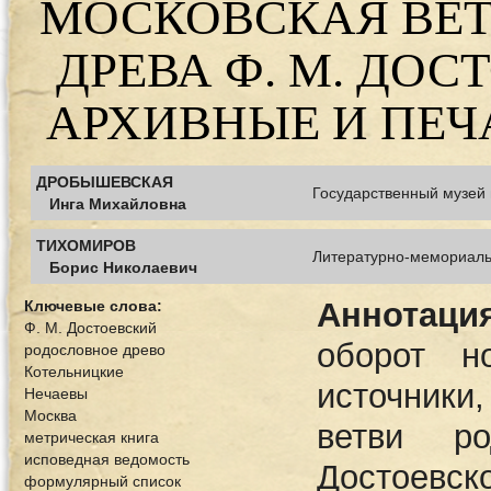
МОСКОВСКАЯ ВЕТ
ДРЕВА Ф. М. ДОС
АРХИВНЫЕ И ПЕЧ
ДРОБЫШЕВСКАЯ
Государственный музей 
Инга Михайловна
ТИХОМИРОВ
Литературно-мемориальн
Борис Николаевич
Аннотация
Ключевые слова:
Ф. М. Достоевский
оборот н
родословное древо
Котельницкие
источники
Нечаевы
Москва
ветви р
метрическая книга
исповедная ведомость
Достоевск
формулярный список