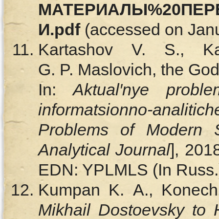
МАТЕРИАЛЫ%20ПЕР
И
.pdf
(accessed on Janua
Kartashov V. S., K
G. P. Maslovich, the God
In:
Aktual′nye probl
informatsionno-analiti
Problems of Modern S
Analytical Journal
], 201
EDN: YPLMLS (In Russ.
Kumpan K. A., Konec
Mikhail Dostoevsky to H