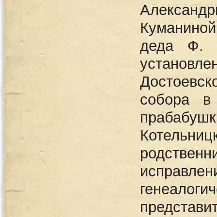
Алексан
Куманиной 
деда Ф. 
установле
Достоевс
собора в
прабабу
Котельни
родствен
исправлен
генеалог
представ