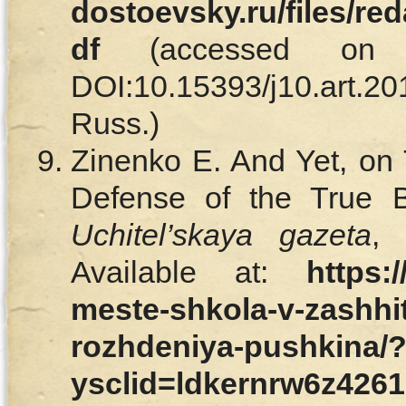
dostoevsky.ru/files/re
df
(accessed on J
DOI:10.15393/j10.art.
Russ.)
Zinenko E. And Yet, on 
Defense of the True Bi
Uchitel’skaya gazeta
, 
Available at:
https:/
meste-shkola-v-zashhi
rozhdeniya-pushkina/
ysclid=ldkernrw6z426