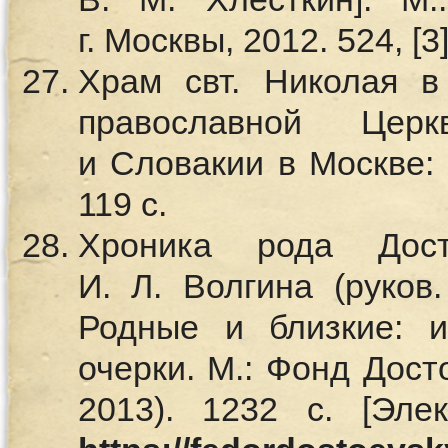
г. Москвы, 2012. 524, [3] 
Храм свт. Николая в
православной Цер
и Словакии в Москве: [
119 с.
Хроника рода Дос
И. Л. Волгина (руков.
Родные и близкие: и
очерки. М.: Фонд Досто
2013). 1232 с. [Эле