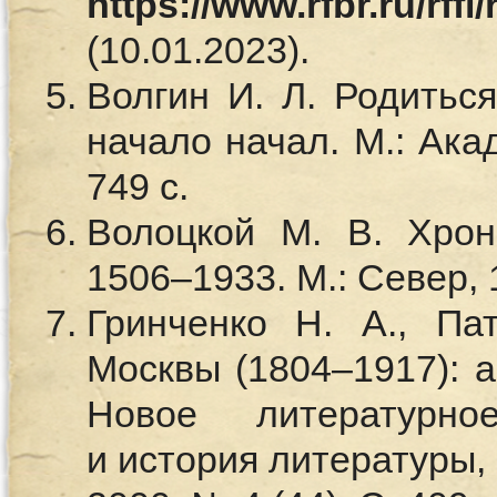
https://www.rfbr.ru/rffi
(10.01.2023).
Волгин И. Л. Родиться
начало начал. М.: Ака
749 с.
Волоцкой М. В. Хрон
1506–1933. М.: Север, 
Гринченко Н. А., Па
Москвы (1804–1917): а
Новое литературно
и история литературы,