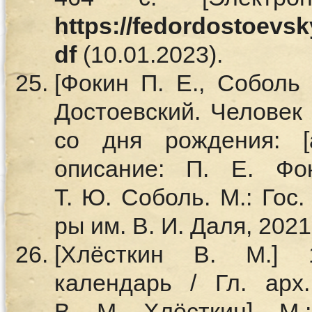
https://fedordostoevsk
df
(10.01.2023).
[Фокин П. Е., Соболь 
Достоевский. Человек 
со дня рождения: [а
описание: П. Е. Фо
Т. Ю. Соболь. М.: Гос.
ры им. В. И. Даля, 2021.
[Хлёсткин В. М.] 
календарь / Гл. арх.
В. М. Хлёсткин]. М.