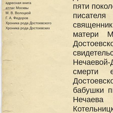
адресная книга
пяти покол
атлас Москвы
М. В. Волоцкой
писател
Г. А. Федоров
священни
Хроника рода Достоевского
Хроника рода Достоевских
матери М
Достоевс
свидете
Нечаевой
смерти 
Достоевс
бабушки п
Нечаева
Котельниц