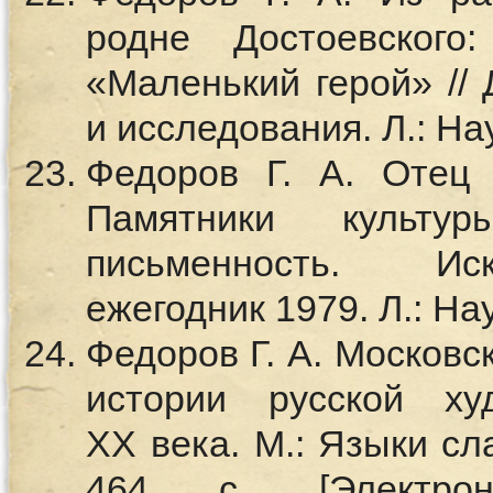
родне Достоевского
«Маленький герой» //
и исследования. Л.: Нау
Федоров Г. А. Отец 
Памятники культу
письменность. Иск
ежегодник 1979. Л.: Нау
Федоров Г. А. Московс
истории русской ху
XX века. М.: Языки сл
464 с. [Электро