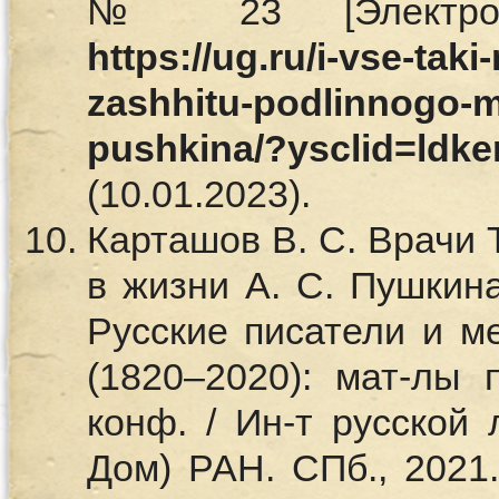
№ 23 [Электрон
https://ug.ru/i-vse-tak
zashhitu-podlinnogo-m
pushkina/?ysclid=ldke
(10.01.2023).
Карташов В. С. Врачи 
в жизни А. С. Пушкина
Русские писатели и м
(1820–2020): мат-лы 
конф. / Ин-т русской
Дом) РАН. СПб., 2021