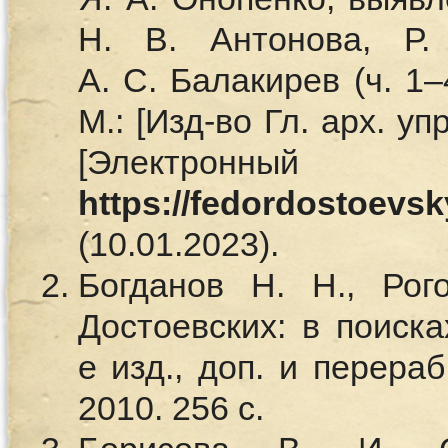
Н. В. Антонова, Р. 
А. С. Балакирев (ч. 1–4
М.: [Изд-во Гл. арх. упр
[Электронны
https://fedordostoevsk
(10.01.2023).
Богданов Н. Н., Рог
Достоевских: в поиска
е изд., доп. и перера
2010. 256 с.