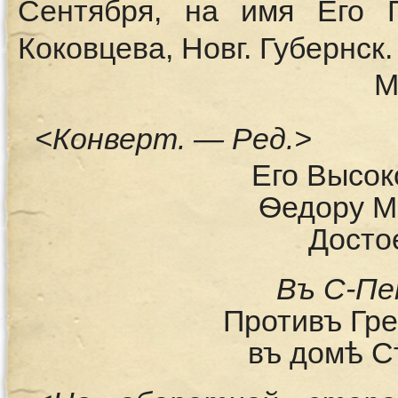
Сентября, на имя Его 
Коковцева, Новг. Губернск
М
<Конверт. — Ред.>
Его Высок
Ѳедору М
Досто
Въ С-Пе
Противъ Гре
въ домѣ С