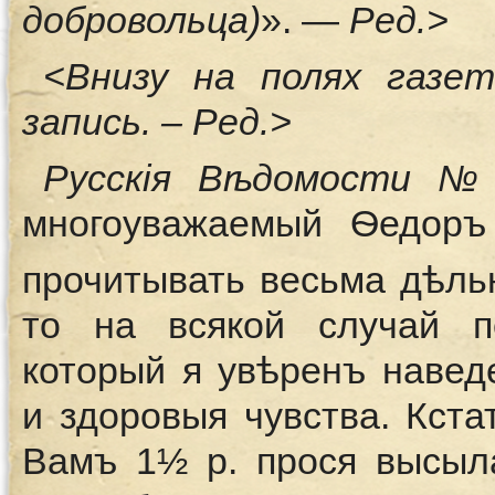
добровольца)
». —
Ред.>
<Внизу на полях газе
запись. – Ред.>
Русскiя Вѣдомости №
многоуважаемый Ѳедоръ
прочитывать весьма дѣль
то на всякой случай 
который я увѣренъ навед
и здоровыя чувства. Кста
Вамъ 1½ р. прося высыл