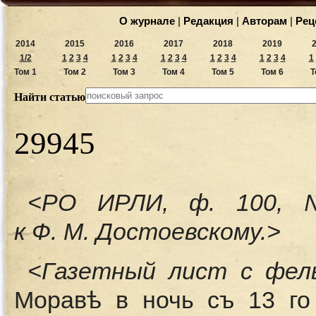
О журнале
|
Редакция
|
Авторам
|
Рец
2014
2015
2016
2017
2018
2019
1/2
1
2
3
4
1
2
3
4
1
2
3
4
1
2
3
4
1
2
3
4
1
Том 1
Том 2
Том 3
Том 4
Том 5
Том 6
Т
Найти статью
29945
<РО ИРЛИ, ф. 100, 
к Ф. М. Достоевскому.>
<Газетный лист с фел
Моравѣ в ночь съ 13 го