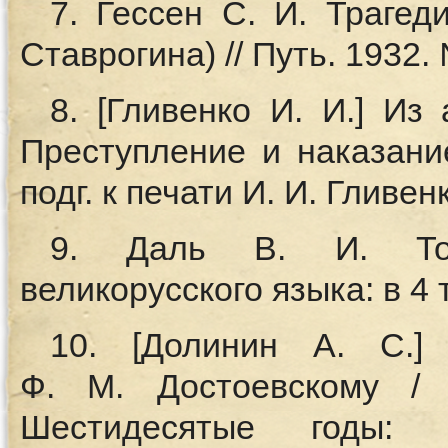
7. Гессен С. И. Траге
Ставрогина) // Путь. 1932. 
8. [Гливенко И. И.] Из
Преступление и наказани
подг. к печати И. И. Гливенк
9. Даль В. И. Тол
великорусского языка: в 4 
10. [Долинин А. С.]
Ф. M. Достоевскому / 
Шестидесятые годы: