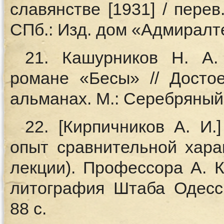
славянстве [1931] / перев
СПб.: Изд. дом «Адмиралте
21. Кашурников Н. А.
романе «Бесы» // Достое
альманах. М.: Серебряный 
22. [Кирпичников А. И.
опыт сравнительной хара
лекции). Профессора А. К
литография Штаба Одесск
88 с.