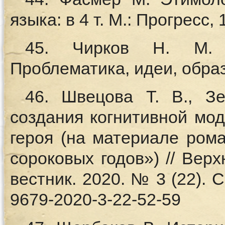
языка: в 4 т. М.: Прогресс, 
45. Чирков Н. М. 
Проблематика, идеи, образы
46. Швецова Т. В., З
создания когнитивной мод
героя (на материале ром
сороковых годов») // Вер
вестник. 2020. № 3 (22). С
9679-2020-3-22-52-59