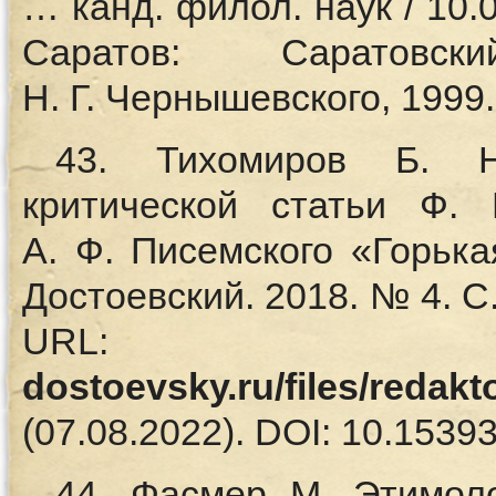
… канд. филол. наук / 10.
Саратов: Саратов
Н. Г. Чернышевского, 1999.
43. Тихомиров Б. Н
критической статьи Ф.
А. Ф. Писемского «Горька
Достоевский. 2018. № 4. С
UR
dostoevsky.ru/files/redak
(07.08.2022). DOI: 10.15393
44. Фасмер М. Этимоло