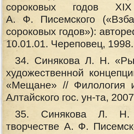
сороковых годов XI
А. Ф. Писемского («Взб
сороковых годов»): авторе
10.01.01. Череповец, 1998.
34. Синякова Л. Н. «Р
художественной концепци
«Мещане» // Филология и
Алтайского гос. ун-та, 2007
35. Синякова Л. Н.
творчестве А. Ф. Писемск