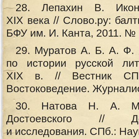
28. Лепахин В. Икон
XIX века // Слово.ру: бал
БФУ им. И. Канта, 2011. № 
29. Муратов А. Б. А. Ф.
по истории русской ли
XIX в. // Вестник СП
Востоковедение. Журналист
30. Натова Н. А. Ме
Достоевского // До
и исследования. СПб.: Наук