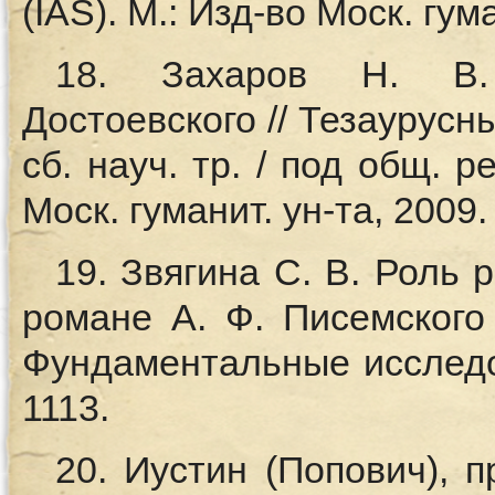
(IAS). М.: Изд-во Моск. гума
18. Захаров Н. В.
Достоевского // Тезаурусн
сб. науч. тр. / под общ. р
Моск. гуманит. ун-та, 2009.
19. Звягина С. В. Роль 
романе А. Ф. Писемского
Фундаментальные исследо
1113.
20. Иустин (Попович), 