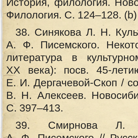
История, филология. Новос
Филология. С. 124–128. (b)
38. Синякова Л. Н. Кул
А. Ф. Писемского. Некот
литература в культурно
ХХ века): посв. 45-лети
Е. И. Дергачевой-Скоп / со
В. Н. Алексеев. Новосиб
С. 397–413.
39. Смирнова Л.
А. Ф. Писемского // Русс