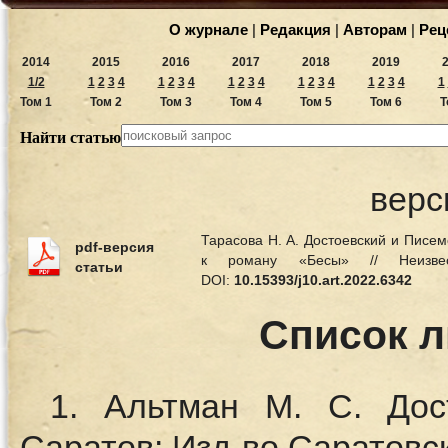
О журнале
|
Редакция
|
Авторам
|
Рец
2014
2015
2016
2017
2018
2019
1/2
1
2
3
4
1
2
3
4
1
2
3
4
1
2
3
4
1
2
3
4
1
Том 1
Том 2
Том 3
Том 4
Том 5
Том 6
Т
Найти статью
верс
Тарасова Н. А. Достоевский и Писе
pdf-версия
к роману «Бесы» // Неизв
статьи
DOI:
10.15393/j10.art.2022.6342
Список 
1. Альтман М. С. Дос
Саратов: Изд-во Саратовско