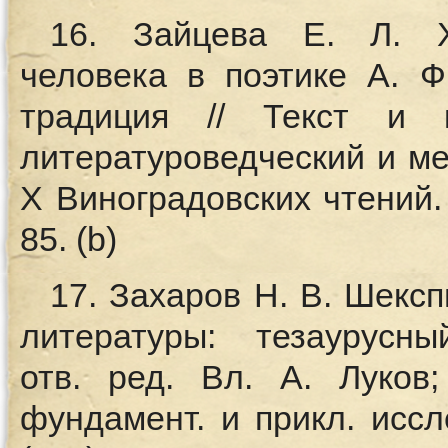
16. Зайцева Е. Л. Х
человека в поэтике А. Ф
традиция // Текст и ко
литературоведческий и ме
X Виноградовских чтений. 
85. (b)
17. Захаров Н. В. Шекс
литературы: тезаурусн
отв. ред. Вл. А. Луков;
фундамент. и прикл. иссл