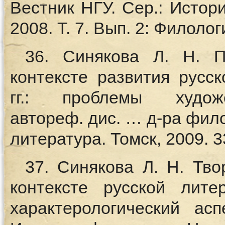
Вестник НГУ. Сер.: Истор
2008. Т. 7. Вып. 2: Филолог
36. Синякова Л. Н. П
контексте развития русс
гг.: проблемы художе
автореф. дис. … д-ра фило
литература. Томск, 2009. 33
37. Синякова Л. Н. Тво
контексте русской лите
характерологический асп