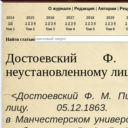
О журнале
|
Редакция
|
Авторам
|
Рец
2014
2015
2016
2017
2018
2019
1/2
1
2
3
4
1
2
3
4
1
2
3
4
1
2
3
4
1
2
3
4
1
Том 1
Том 2
Том 3
Том 4
Том 5
Том 6
Т
Найти статью
Достоевский 
неустановленному лиц
<Достоевский Ф. М. П
лицу. 05.12.1863.
в Манчестерском универ