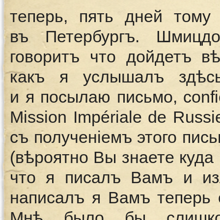
теперь, пять дней тому
въ Петербургъ. Шмицд
говоритъ что дойдетъ в
какъ я услышалъ здѣс
и я посылаю письмо, confié
Mission Impériale de Russ
съ полученiемъ этого пись
(вѣроятно Вы знаете куда 
что я писалъ Вамъ и из
написалъ я Вамъ теперь 
Мнѣ было бы слишко