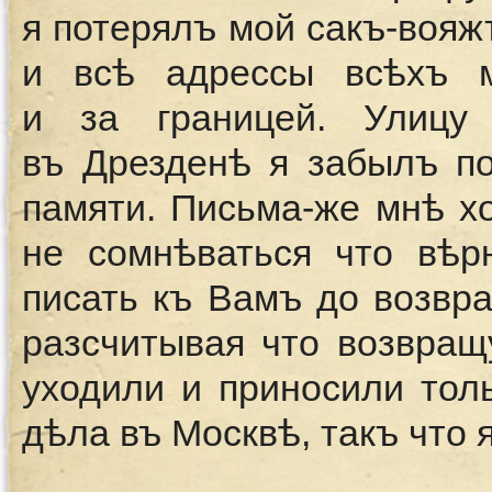
я потерялъ мой сакъ-вояж
и всѣ адрессы всѣхъ 
и за границей. Улиц
въ Дрезденѣ я забылъ п
памяти. Письма-же мнѣ хо
не сомнѣваться что вѣр
писать къ Вамъ до возвра
разсчитывая что возвращ
уходили и приносили тол
дѣла въ Москвѣ, такъ что 