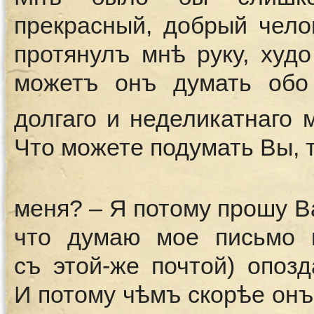
прекрасный, добрый чело
протянулъ мнѣ руку, худ
можетъ онъ думать обо
долгаго и неделикатнаго 
Что можете подумать Вы, 
меня? – Я потому прошу В
что думаю мое письмо 
съ этой-же почтой) опозд
И потому чѣмъ скорѣе онъ