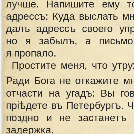
лучше. Напишите ему т
адрессъ: Куда выслать м
далъ адрессъ своего уп
но я забылъ, а письмо
я пропало.
Простите меня, что утр
Ради Бога не откажите м
отчасти на угадъ: Вы го
прiѣдете въ Петербургъ. 
поздно и не застанетъ
задержка.