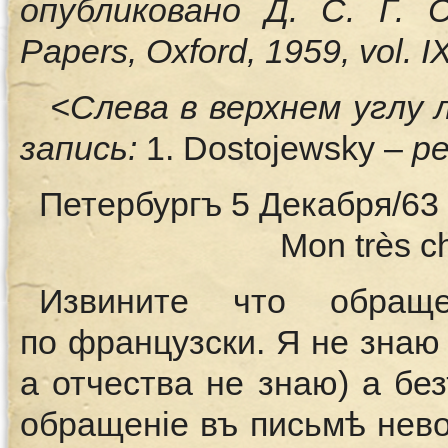
опубликовано Д. С. Г. С
Papers, Oxford, 1959, vol. I
<Слева в верхнем углу
запись:
1. Dostojewsky –
ре
Петербургъ 5 Декабря/63
Mon très c
Извините что обращ
по французски. Я не знаю
а отчества не знаю) а бе
обращенiе въ письмѣ нев