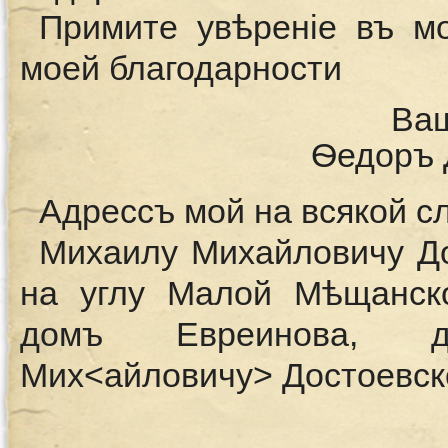
Примите увѣренiе въ м
моей благодарности
Ваш
Ѳедоръ 
Адрессъ мой на всякой с
Михаилу Михайловичу До
на углу Малой Мѣщанско
домъ Евреинова, 
Мих<айловичу> Достоевск