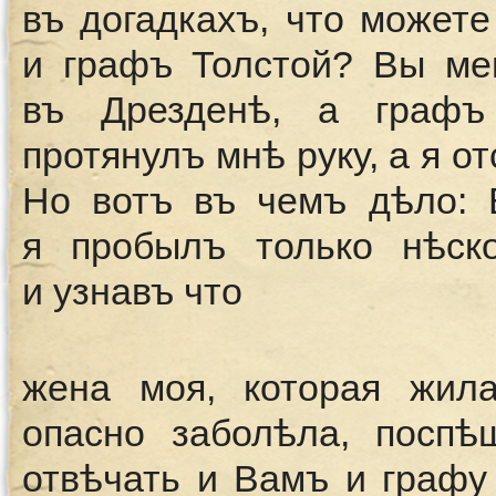
въ догадкахъ, что может
и графъ Толстой? Вы ме
въ Дрезденѣ, а графъ
протянулъ мнѣ руку, а я о
Но вотъ въ чемъ дѣло: В
я пробылъ только нѣско
и узнавъ что
жена моя, которая жил
опасно заболѣла, поспѣ
отвѣчать и Вамъ и графу