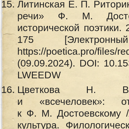
Литинская Е. П. Ритори
речи» Ф. М. Досто
исторической поэтики. 
175 [Электронн
https://poetica.pro/files
(09.09.2024). DOI: 10.15
LWEEDW
Цветкова Н. В. 
и «всечеловек»:
к Ф. М. Достоевскому 
культура. Филологи­че