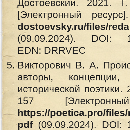
Достоевский. 2021. 
[Электронный ресурс
dostoevsky.ru/files/red
(09.09.2024). DOI: 10.
EDN: DRRVEC
Викторович В. А. Прои
авторы, концепции
исторической поэтики. 
157 [Электронн
https://poetica.pro/file
pdf
(09.09.2024). DOI: 1