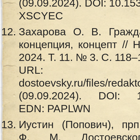
(09.09.2024). DOI: 10.15
XSCYEC
Захарова О. В. Гражд
концепция, концепт // 
2024. Т. 11. № 3. С. 118
URL: https
dostoevsky.ru/files/reda
(09.09.2024). DOI: 10.
EDN: PAPLWN
Иустин (Попович), пр
Ф. М. Достоевско