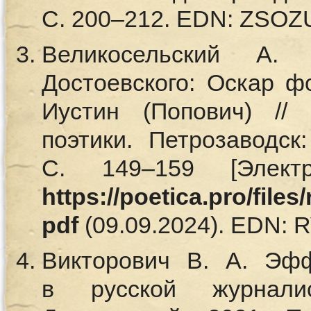
С. 200–212. EDN: ZSO
Великосельский А
Достоевского: Оскар 
Иустин (Попович) //
поэтики. Петрозаводск
С. 149–159 [Элект
https://poetica.pro/file
pdf
(09.09.2024). EDN:
Викторович В. А. Эф
в русской журнали