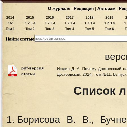
О журнале
|
Редакция
|
Авторам
|
Рец
2014
2015
2016
2017
2018
2019
1/2
1
2
3
4
1
2
3
4
1
2
3
4
1
2
3
4
1
2
3
4
1
Том 1
Том 2
Том 3
Том 4
Том 5
Том 6
Т
Найти статью
верс
pdf-версия
Июдин Д. А. Почему Достоевский н
статьи
Достоевский. 2024, Том №11, Выпус
Список 
Борисова В. В., Бучн