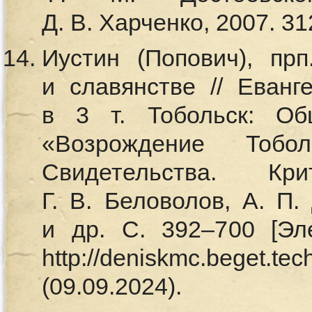
Д. В. Харченко, 2007. 31
Иустин (Попович), пр
и славянстве // Еванг
в 3 т. Тобольск: Об
«Возрождение Тобо
Свидетельства. Кр
Г. В. Беловолов, А. П.
и др. С. 392–700 [Эл
http://deniskmc.beget.te
(09.09.2024).