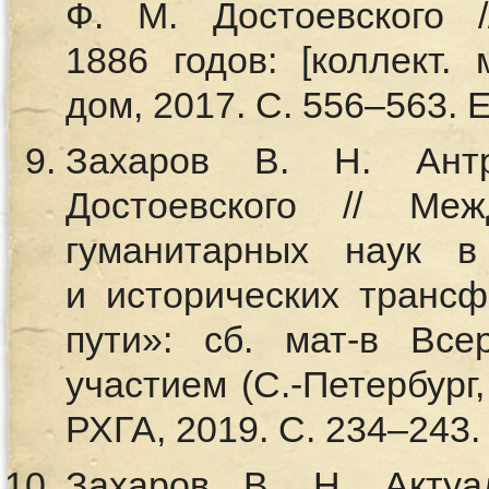
Ф. М. Достоевского 
1886 годов: [коллект.
дом, 2017. С. 556–563
Захаров В. Н. Антр
Достоевского // Меж
гуманитарных наук в
и исторических трансф
пути»: сб. мат-в Все
участием (С.-Петербург,
РХГА, 2019. С. 234–24
Захаров В. Н. Актуал