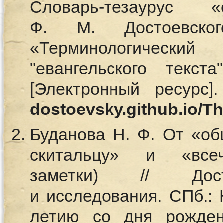
Словарь-тезаурус «е
Ф. М. Достоевско
«Терминологическ
"евангельского текст
[Электронный ресурс
dostoevsky.github.io/T
Буданова Н. Ф. От «об
скитальцу» и «всеч
заметки) // Дост
и исследования. СПб.: Н
летию со дня рожден