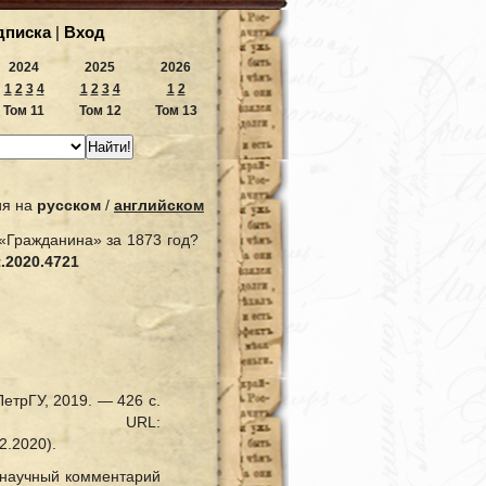
дпиcка
|
Вход
2024
2025
2026
1
2
3
4
1
2
3
4
1
2
Том 11
Том 12
Том 13
ия на
русском
/
английском
«Гражданина» за 1873 год?
t.2020.4721
етрГУ, 2019. — 426 с.
— URL:
02.2020).
и научный комментарий