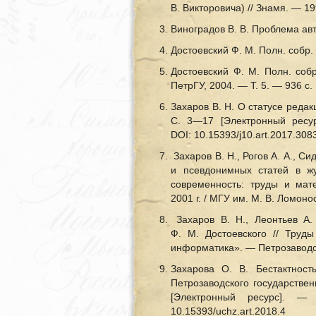
В. Викторовича) // Знамя. — 
Виноградов В. В. Проблема авто
Достоевский Ф. М. Полн. собр. с
Достоевский Ф. М. Полн. собр
ПетрГУ, 2004. — Т. 5. — 936 с.
Захаров В. Н. О статусе реда
С. 3—17 [Электронный ресурс].
DOI: 10.15393/j10.art.2017.308
Захаров В. Н., Рогов А. А., 
и псевдонимных статей в ж
современность: труды и мат
2001 г. / МГУ им. М. В. Ломон
Захаров В. Н., Леонтьев А.
Ф. М. Достоевского // Труд
информатика». — Петрозаводск
Захарова О. В. Бестактност
Петрозаводского государстве
[Электронный ресурс]. 
10.15393/uchz.art.2018.4