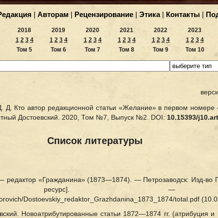
Редакция
|
Авторам
|
Рецензирование
|
Этика
|
Контакты
|
По
2018
2019
2020
2021
2022
2023
1
2
3
4
1
2
3
4
1
2
3
4
1
2
3
4
1
2
3
4
1
2
3
4
Том 5
Том 6
Том 7
Том 8
Том 9
Том 10
верс
Д. Д. Кто автор редакционной статьи «Желание» в первом номере 
стный Достоевский. 2020, Том №7, Выпуск №2.
DOI:
10.15393/j10.ar
Список литературы
 — редактор «Гражданина» (1873—1874). — Петрозаводск: Изд-во П
онный ресурс]. 
viktorovich/Dostoevskiy_redaktor_Grazhdanina_1873_1874/total.pdf (10.
евский. Новоатрибутированные статьи 1872—1874 гг. (атрибуция 