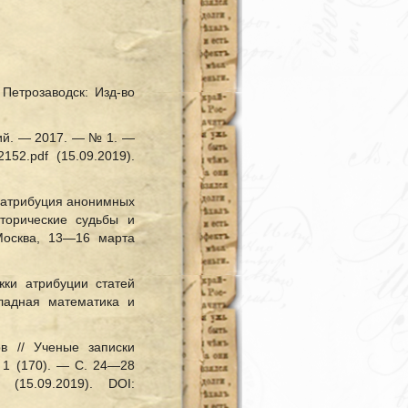
 Петрозаводск: Изд-во
кий. — 2017. — № 1. —
152.pdf (15.09.2019).
и атрибуция анонимных
торические судьбы и
 Москва, 13—16 марта
жки атрибуции статей
кладная математика и
в // Ученые записки
 1 (170). — С. 24—28
(15.09.2019). DOI: