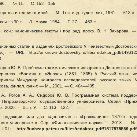
1996. — № 11. — С. 153—155.
рства и теория стилей. — М.: Гос. изд. худож. лит., 1961. — 613 с.
оч.: в 30 т. — Л.: Наука, 1984. — Т. 27. — 463 с.
. соч.: канонические тексты / под ред. проф. В. Н. Захарова. —
кционных статей в изданиях Достоевского // Неизвестный Достоевс
 — URL: http://unknown-dostoevsky.ru/files/redaktor_pdf/1493122
3
Сидоров Ю. В. Проблема грамматического инварианта Достоевского 
урналах «Время» и «Эпоха» (1861—1865) // Русский язык: ис
ериалы Междунар. конгресса исследователей русского языка.
осова, филол. фак-т. — М., 2001. — С. 404—405.
 А., Рогов А. А., Сидоров Ю. В. Программная система поддер
ы Петрозаводского государственного университета. Серия «При
, 2000. — Вып. 9. — С. 113—122.
ь редакции, или два «Дневника» в «Гражданине» 1870-х годо
нного университета. Сер. «Филологические науки». — 2018. — №
— URL:
http://uchzap.petrsu.ru/files/redaktor_pdf/1517575589.pdf