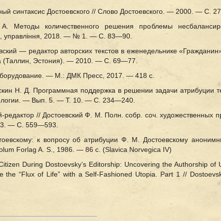
ный синтаксис Достоевского // Слово Достоевского. — 2000. — С. 
 А. Методы количественного решения проблемы несбалансиро
, управління, 2018. — № 1. — С. 83—90.
евский — редактор авторских текстов в еженедельнике «Граждани
а (Таллин, Эстония). — 2010. — С. 69—77.
борудование. — М.: ДМК Пресс, 2017. — 418 с.
Москин Н. Д. Программная поддержка в решении задачи атрибуции т
логии. — Вып. 5. — Т. 10. — С. 234—240.
-редактор // Достоевский Ф. М. Полн. собр. соч. художественных п
 13. — С. 559—593.
тоевскому: к вопросу об атрибуции Ф. М. Достоевскому анонимн
um Forlag A. S., 1986. — 86 с. (Slavica Norvegica IV)
itizen During Dostoevsky’s Editorship: Uncovering the Authorship of 
e the “Flux of Life” with a Self-Fashioned Utopia. Part 1 // Dostoe