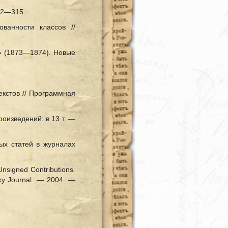
272—315.
ванности классов //
н» (1873—1874). Новые
екстов // Программная
роизведений: в 13 т. —
ых статей в журналах
Unsigned Contributions.
vsky Journal. — 2004. —