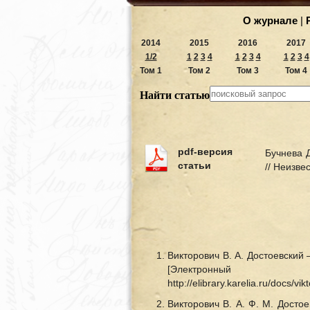
О журнале
|
2014
2015
2016
2017
1/2
1
2
3
4
1
2
3
4
1
2
3
4
Том 1
Том 2
Том 3
Том 4
Найти статью
pdf-версия
Бучнева 
статьи
// Неизве
Викторович В. А. Достоевский
[Электр
http://elibrary.karelia.ru/docs/
Викторович В. А. Ф. М. Досто