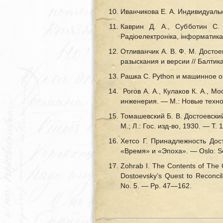
Иванчикова Е. А. Индивидуаль
Каврин Д. А., Субботин С.
Радіоелектроніка, інформатика
Отливанчик А. В. Ф. М. Досто
разыскания и версии // Балтик
Рашка С. Python и машинное о
Рогов А. А., Кулаков К. А., 
инженерия. — М.: Новые техно
Томашевский Б. В. Достоевский
М.; Л.: Гос. изд-во, 1930. — Т.
Хетсо Г. Принадлежность Дос
«Время» и «Эпоха». — Oslo: Sol
Zohrab I. The Contents of The C
Dostoevsky’s Quest to Reconcil
No. 5. — Pp. 47—162.