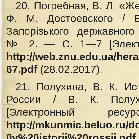
20. Погребная, В. Л. «Ж
Ф. М. Достоевского / В
Запорiзького державног
№ 2. — С. 1—7 [Элект
http://web.znu.edu.ua/hera
67.pdf
(28.02.2017).
21. Полухина, В. К. И
России / В. К. Полу
[Электронный р
http://mkunmic.beluo.ru/d
0v%20istorii%20rossii.pdf