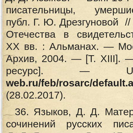
писательницы, уме
публ. Г. Ю. Дрезгуновой /
Отечества в свидетельс
XX вв. : Альманах. — Мо
Архив, 2004. — [Т. XIII]
ресурс]. 
web.ru/feb/rosarc/default.
(28.02.2017).
36. Языков, Д. Д. Мат
сочинений русских пис