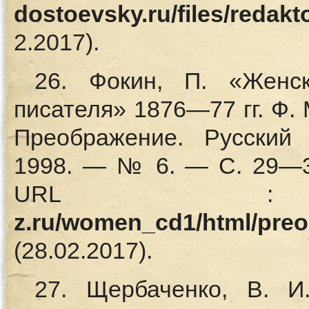
dostoevsky.ru/files/redak
2.2017).
26. Фокин, П. «Женс
писателя» 1876—77 гг. Ф. М
Преображение. Русский
1998. — № 6. — С. 29—3
URL
z.ru/women_cd1/html/pre
(28.02.2017).
27. Щербаченко, В. И