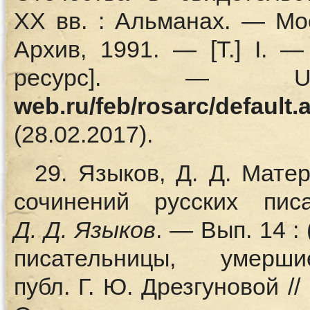
XX вв. : Альманах. — Мо
Архив, 1991. — [Т.] I. 
ресурс]. 
web.ru/feb/rosarc/default.
(28.02.2017).
29. Языков, Д. Д. Мат
сочинений русских пис
Д.
Д. Языков
. — Вып. 14 :
писательницы, уме
публ. Г. Ю. Дрезгуновой /