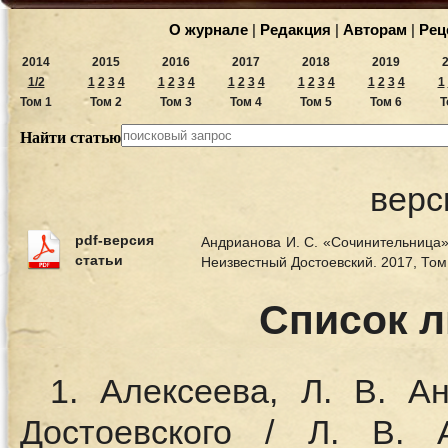
О журнале
|
Редакция
|
Авторам
|
Рец
2014
2015
2016
2017
2018
2019
1/2
1
2
3
4
1
2
3
4
1
2
3
4
1
2
3
4
1
2
3
4
1
Том 1
Том 2
Том 3
Том 4
Том 5
Том 6
Т
Найти статью
верс
pdf-версия
Андрианова И. С. «Сочинительница» 
статьи
Неизвестный Достоевский. 2017, То
Список 
1. Алексеева, Л. В. А
Достоевского / Л. В. 