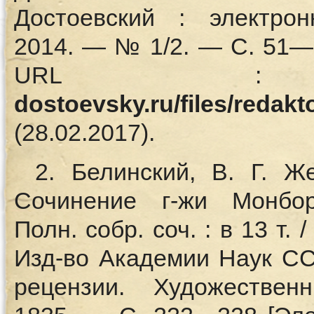
Достоевский : электр
2014. — № 1/2. — C. 51—
URL
dostoevsky.ru/files/redak
(28.02.2017).
2. Белинский, В. Г. Ж
Сочинение г-жи Монбо
Полн. собр. соч. : в 13 т. 
Изд-во Академии Наук ССС
рецензии. Художестве