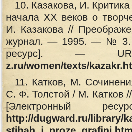
10. Казакова, И. Критик
начала ХХ веков о творче
И. Казакова // Преображ
журнал. — 1995. — № 3.
ресурс]. —
z.ru/women/texts/kazakr.h
11. Катков, М. Сочинен
С. Ф. Толстой / М. Катков 
[Электронный р
http://dugward.ru/library
stihah_i_proze_grafini.htm