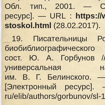
Обл. тип., 2001. — С
ресурс]. — URL :
https:/
stoskol.html
(28.02.2017).
19. Писательницы Р
биобиблиографич
сост. Ю. А. Горбунов /
универсальная н
им. В. Г. Белинского. 
[Электронный ресурс]. —
ru/elib/authors/gorbunov/sl-