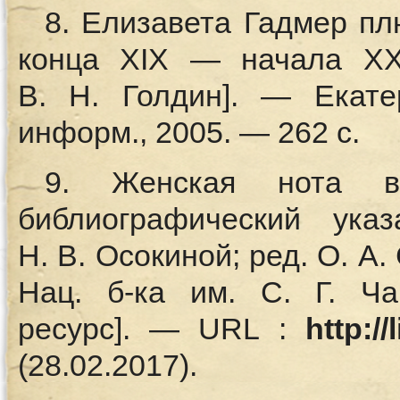
8. Елизавета Гадмер пл
конца XIX — начала ХХ в
В. Н. Голдин]. — Екате
информ., 2005. — 262 с.
9. Женская нота в
библиографический указ
Н. В. Осокиной; ред. О. А
Нац. б-ка им. С. Г. Ча
ресурс]. — URL :
http://
(28.02.2017).