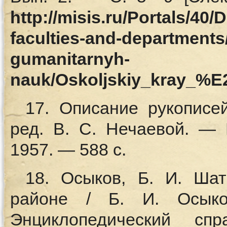
http://misis.ru/Portals/40
faculties-and-departments
gumanitarnyh-
nauk/Oskoljskiy_kray_%
17. Описание рукописе
ред. В. С. Нечаевой. —
1957. — 588 с.
18. Осыков, Б. И. Шат
районе / Б. И. Осыко
Энциклопедический сп