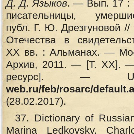
Д.
Д. Языков
. — Вып. 17 :
писательницы, уме
публ. Г. Ю. Дрезгуновой /
Отечества в свидетельс
XX вв. : Альманах. — Мо
Архив, 2011. — [Т. XX].
ресурс]. 
web.ru/feb/rosarc/default.
(28.02.2017).
37. Dictionary of Russi
Marina Ledkovsky, Charlo