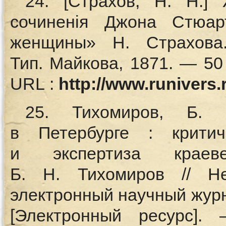
24. [Страхов, Н. Н.] 
сочиненiя Джона Стюа
женщины» Н. Страхова
Тип. Майкова, 1871. — 50
URL :
http://www.runivers.
25. Тихомиров, Б. 
в Петербурге : критич
и экспертиза краев
Б. Н. Тихомиров // Не
электронный научный журн
[Электронный ресурс