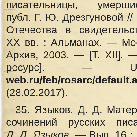
писательницы, уме
публ. Г. Ю. Дрезгуновой /
Отечества в свидетельс
XX вв. : Альманах. — Мо
Архив, 2003. — [Т. XII].
ресурс]. 
web.ru/feb/rosarc/default.
(28.02.2017).
35. Языков, Д. Д. Мат
сочинений русских пис
Д.
Д. Языков
. — Вып. 16 :