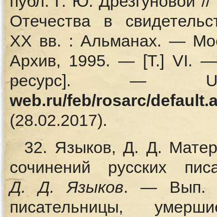
публ. Г. Ю. Дрезгуновой /
Отечества в свидетельс
XX вв. : Альманах. — Мо
Архив, 1995. — [Т.] VI.
ресурс]. 
web.ru/feb/rosarc/default.
(28.02.2017).
32. Языков, Д. Д. Мат
сочинений русских пис
Д.
Д. Языков
. — Вып. 
писательницы, уме