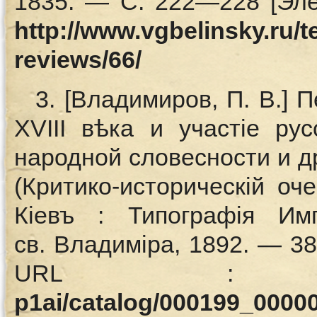
1835. — С. 222—228 [Эле
http://www.vgbelinsky.ru/t
reviews/66/
3. [Владимиров, П. В.] 
XVIII вѣка и участiе ру
народной словесности и д
(Критико-историческiй оч
Кiевъ : Типографiя Имп
св. Владимiра, 1892. — 38
URL
p1ai/catalog/000199_0000