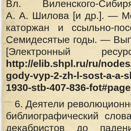
Вл. Виленского-Сиби
А. А. Шилова [и др.]. — М
каторжан и ссыльно-по
Семидесятые годы. — Вып
[Электронный р
http://elib.shpl.ru/ru/node
gody-vyp-2-zh-l-sost-a-a
1930-stb-407-836-fot#pag
6. Деятели революционно
библиографический слов
декабристов до паде