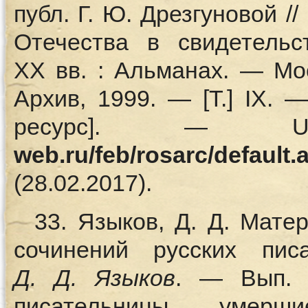
публ. Г. Ю. Дрезгуновой /
Отечества в свидетельс
XX вв. : Альманах. — Мо
Архив, 1999. — [Т.] IX.
ресурс]. 
web.ru/feb/rosarc/default.
(28.02.2017).
33. Языков, Д. Д. Мат
сочинений русских пис
Д.
Д. Языков
. — Вып. 
писательницы, уме