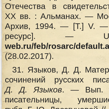
Отечества в свидетельс
XX вв. : Альманах. — Мо
Архив, 1994. — [Т.] V. 
ресурс]. 
web.ru/feb/rosarc/default.
(28.02.2017).
31. Языков, Д. Д. Мат
сочинений русских пис
Д.
Д. Языков
. — Вып. 
писательницы, уме