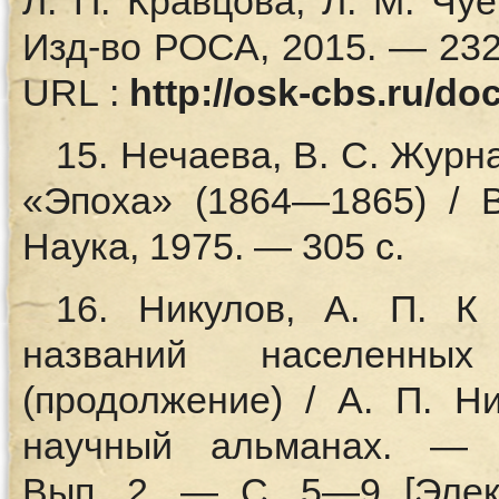
Л. П. Кравцова, Л. М. Чу
Изд-во РОСА, 2015. — 232
URL :
http://osk-cbs.ru/doc
15. Нечаева, В. С. Журн
«Эпоха» (1864—1865) / 
Наука, 1975. — 305 с.
16. Никулов, А. П. К
названий населенных
(продолжение) / А. П. Ни
научный альманах. —
Вып. 2. — С. 5—9 [Элек