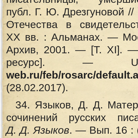
публ. Г. Ю. Дрезгуновой /
Отечества в свидетельс
XX вв. : Альманах. — Мо
Архив, 2001. — [Т. XI].
ресурс]. 
web.ru/feb/rosarc/default.
(28.02.2017).
34. Языков, Д. Д. Мат
сочинений русских пис
Д.
Д. Языков
. — Вып. 16 :