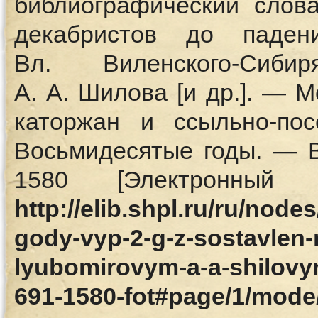
библиографический слов
декабристов до паде
Вл. Виленского-Сиби
А. А. Шилова [и др.]. — М
каторжан и ссыльно-по
Восьмидесятые годы. — 
1580 [Электронны
http://elib.shpl.ru/ru/nod
gody-vyp-2-g-z-sostavlen-
lyubomirovym-a-a-shilovy
691-1580-fot#page/1/mode