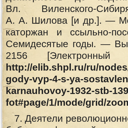
Вл. Виленского-Сиби
А. А. Шилова [и др.]. — М
каторжан и ссыльно-по
Семидесятые годы. — Вы
2156 [Электронны
http://elib.shpl.ru/ru/node
gody-vyp-4-s-ya-sostavlen
karnauhovoy-1932-stb-139
fot#page/1/mode/grid/zoo
7. Деятели революционно