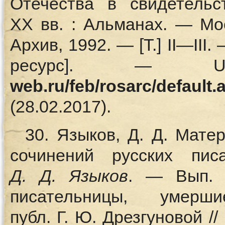
Отечества в свидетельс
XX вв. : Альманах. — Мо
Архив, 1992. — [Т.] II—II
ресурс]. 
web.ru/feb/rosarc/default.
(28.02.2017).
30. Языков, Д. Д. Мат
сочинений русских пис
Д.
Д. Языков
. — Вып. 
писательницы, уме
публ. Г. Ю. Дрезгуновой /