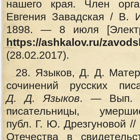
нашего края. Член орг
Евгения Завадская / В. 
1898. — 8 июля [Элект
https://ashkalov.ru/zavod
(28.02.2017).
28. Языков, Д. Д. Мат
сочинений русских пис
Д.
Д. Языков
. — Вып. 
писательницы, уме
публ. Г. Ю. Дрезгуновой /
Отечества в свидетельс